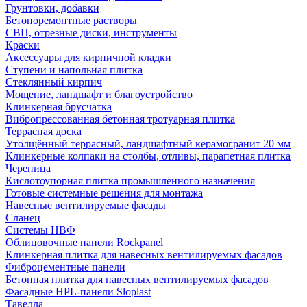
Грунтовки, добавки
Бетоноремонтные растворы
СВП, отрезные диски, инструменты
Краски
Аксессуары для кирпичной кладки
Ступени и напольная плитка
Cтеклянный кирпич
Мощение, ландшафт и благоустройство
Клинкерная брусчатка
Вибропрессованная бетонная тротуарная плитка
Террасная доска
Утолщённый террасный, ландшафтный керамогранит 20 мм
Клинкерные колпаки на столбы, отливы, парапетная плитка
Черепица
Кислотоупорная плитка промышленного назначения
Готовые системные решения для монтажа
Навесные вентилируемые фасады
Сланец
Системы НВФ
Облицовочные панели Rockpanel
Клинкерная плитка для навесных вентилируемых фасадов
Фиброцементные панели
Бетонная плитка для навесных вентилируемых фасадов
Фасадные HPL-панели Sloplast
Тавелла