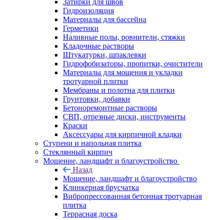
Затирки для швов
Гидроизоляция
Материалы для бассейна
Герметики
Наливные полы, ровнители, стяжки
Кладочные растворы
Штукатурки, шпаклевки
Гидрофобизаторы, пропитки, очистители
Материалы для мощения и укладки
тротуарной плитки
Мембраны и полотна для плитки
Грунтовки, добавки
Бетоноремонтные растворы
СВП, отрезные диски, инструменты
Краски
Аксессуары для кирпичной кладки
Ступени и напольная плитка
Cтеклянный кирпич
Мощение, ландшафт и благоустройство
Назад
Мощение, ландшафт и благоустройство
Клинкерная брусчатка
Вибропрессованная бетонная тротуарная
плитка
Террасная доска