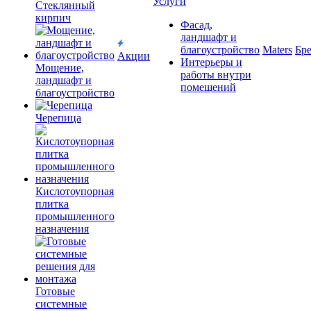
Услуги
Cтеклянный
кирпич
Фасад,
ландшафт и
благоустройство
Maters
Бр
Акции
Интерьеры и
Мощение,
работы внутри
ландшафт и
помещений
благоустройство
Черепица
Кислотоупорная
плитка
промышленного
назначения
Готовые
системные