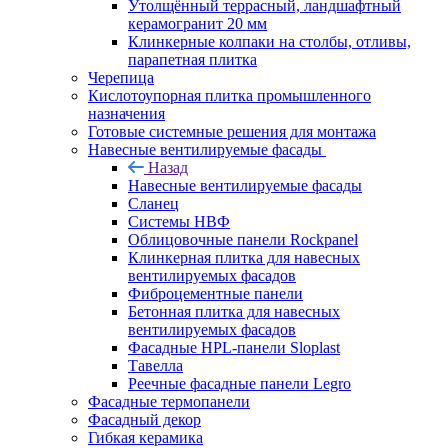
Утолщённый террасный, ландшафтный
керамогранит 20 мм
Клинкерные колпаки на столбы, отливы,
парапетная плитка
Черепица
Кислотоупорная плитка промышленного
назначения
Готовые системные решения для монтажа
Навесные вентилируемые фасады
Назад
Навесные вентилируемые фасады
Сланец
Системы НВФ
Облицовочные панели Rockpanel
Клинкерная плитка для навесных
вентилируемых фасадов
Фиброцементные панели
Бетонная плитка для навесных
вентилируемых фасадов
Фасадные HPL-панели Sloplast
Тавелла
Реечные фасадные панели Legro
Фасадные термопанели
Фасадный декор
Гибкая керамика