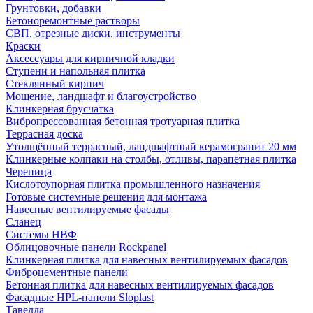
Грунтовки, добавки
Бетоноремонтные растворы
СВП, отрезные диски, инструменты
Краски
Аксессуары для кирпичной кладки
Ступени и напольная плитка
Cтеклянный кирпич
Мощение, ландшафт и благоустройство
Клинкерная брусчатка
Вибропрессованная бетонная тротуарная плитка
Террасная доска
Утолщённый террасный, ландшафтный керамогранит 20 мм
Клинкерные колпаки на столбы, отливы, парапетная плитка
Черепица
Кислотоупорная плитка промышленного назначения
Готовые системные решения для монтажа
Навесные вентилируемые фасады
Сланец
Системы НВФ
Облицовочные панели Rockpanel
Клинкерная плитка для навесных вентилируемых фасадов
Фиброцементные панели
Бетонная плитка для навесных вентилируемых фасадов
Фасадные HPL-панели Sloplast
Тавелла