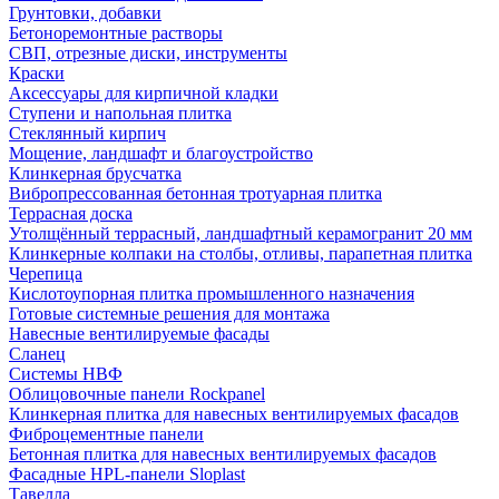
Грунтовки, добавки
Бетоноремонтные растворы
СВП, отрезные диски, инструменты
Краски
Аксессуары для кирпичной кладки
Ступени и напольная плитка
Cтеклянный кирпич
Мощение, ландшафт и благоустройство
Клинкерная брусчатка
Вибропрессованная бетонная тротуарная плитка
Террасная доска
Утолщённый террасный, ландшафтный керамогранит 20 мм
Клинкерные колпаки на столбы, отливы, парапетная плитка
Черепица
Кислотоупорная плитка промышленного назначения
Готовые системные решения для монтажа
Навесные вентилируемые фасады
Сланец
Системы НВФ
Облицовочные панели Rockpanel
Клинкерная плитка для навесных вентилируемых фасадов
Фиброцементные панели
Бетонная плитка для навесных вентилируемых фасадов
Фасадные HPL-панели Sloplast
Тавелла