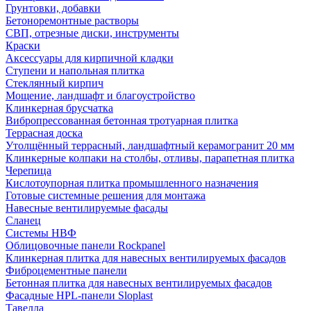
Грунтовки, добавки
Бетоноремонтные растворы
СВП, отрезные диски, инструменты
Краски
Аксессуары для кирпичной кладки
Ступени и напольная плитка
Cтеклянный кирпич
Мощение, ландшафт и благоустройство
Клинкерная брусчатка
Вибропрессованная бетонная тротуарная плитка
Террасная доска
Утолщённый террасный, ландшафтный керамогранит 20 мм
Клинкерные колпаки на столбы, отливы, парапетная плитка
Черепица
Кислотоупорная плитка промышленного назначения
Готовые системные решения для монтажа
Навесные вентилируемые фасады
Сланец
Системы НВФ
Облицовочные панели Rockpanel
Клинкерная плитка для навесных вентилируемых фасадов
Фиброцементные панели
Бетонная плитка для навесных вентилируемых фасадов
Фасадные HPL-панели Sloplast
Тавелла