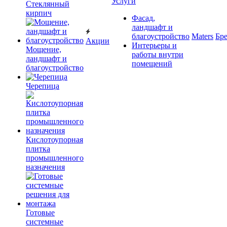
Услуги
Cтеклянный
кирпич
Фасад,
ландшафт и
благоустройство
Maters
Бр
Акции
Интерьеры и
Мощение,
работы внутри
ландшафт и
помещений
благоустройство
Черепица
Кислотоупорная
плитка
промышленного
назначения
Готовые
системные