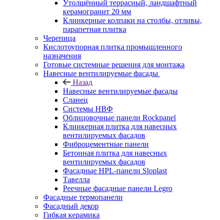
Утолщённый террасный, ландшафтный
керамогранит 20 мм
Клинкерные колпаки на столбы, отливы,
парапетная плитка
Черепица
Кислотоупорная плитка промышленного
назначения
Готовые системные решения для монтажа
Навесные вентилируемые фасады
Назад
Навесные вентилируемые фасады
Сланец
Системы НВФ
Облицовочные панели Rockpanel
Клинкерная плитка для навесных
вентилируемых фасадов
Фиброцементные панели
Бетонная плитка для навесных
вентилируемых фасадов
Фасадные HPL-панели Sloplast
Тавелла
Реечные фасадные панели Legro
Фасадные термопанели
Фасадный декор
Гибкая керамика