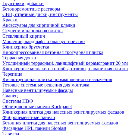
Грунтовки, добавки
Бетоноремонтные растворы
СВП, отрезные диски, инструменты
Краски
Аксессуары для кирпичной кладки
Ступени и напольная плитка
Cтеклянный кирпич
Мощение, ландшафт и благоустройство
Клинкерная брусчатка
Вибропрессованная бетонная тротуарная плитка
Террасная доска
Утолщённый террасный, ландшафтный керамогранит 20 мм
Клинкерные колпаки на столбы, отливы, парапетная плитка
Черепица
Кислотоупорная плитка промышленного назначения
Готовые системные решения для монтажа
Навесные вентилируемые фасады
Сланец
Системы НВФ
Облицовочные панели Rockpanel
Клинкерная плитка для навесных вентилируемых фасадов
Фиброцементные панели
Бетонная плитка для навесных вентилируемых фасадов
Фасадные HPL-панели Sloplast
Тавелла