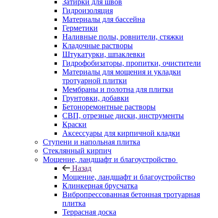
Затирки для швов
Гидроизоляция
Материалы для бассейна
Герметики
Наливные полы, ровнители, стяжки
Кладочные растворы
Штукатурки, шпаклевки
Гидрофобизаторы, пропитки, очистители
Материалы для мощения и укладки
тротуарной плитки
Мембраны и полотна для плитки
Грунтовки, добавки
Бетоноремонтные растворы
СВП, отрезные диски, инструменты
Краски
Аксессуары для кирпичной кладки
Ступени и напольная плитка
Cтеклянный кирпич
Мощение, ландшафт и благоустройство
Назад
Мощение, ландшафт и благоустройство
Клинкерная брусчатка
Вибропрессованная бетонная тротуарная
плитка
Террасная доска