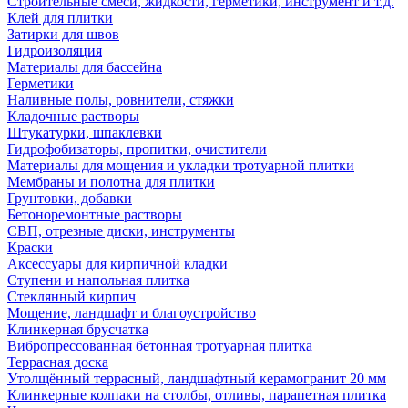
Строительные смеси, жидкости, герметики, инструмент и т.д.
Клей для плитки
Затирки для швов
Гидроизоляция
Материалы для бассейна
Герметики
Наливные полы, ровнители, стяжки
Кладочные растворы
Штукатурки, шпаклевки
Гидрофобизаторы, пропитки, очистители
Материалы для мощения и укладки тротуарной плитки
Мембраны и полотна для плитки
Грунтовки, добавки
Бетоноремонтные растворы
СВП, отрезные диски, инструменты
Краски
Аксессуары для кирпичной кладки
Ступени и напольная плитка
Cтеклянный кирпич
Мощение, ландшафт и благоустройство
Клинкерная брусчатка
Вибропрессованная бетонная тротуарная плитка
Террасная доска
Утолщённый террасный, ландшафтный керамогранит 20 мм
Клинкерные колпаки на столбы, отливы, парапетная плитка