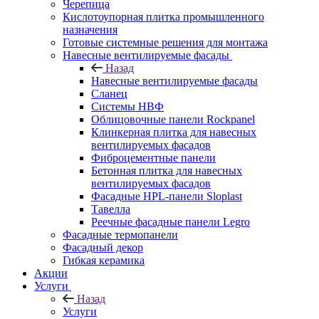
Черепица
Кислотоупорная плитка промышленного
назначения
Готовые системные решения для монтажа
Навесные вентилируемые фасады
Назад
Навесные вентилируемые фасады
Сланец
Системы НВФ
Облицовочные панели Rockpanel
Клинкерная плитка для навесных
вентилируемых фасадов
Фиброцементные панели
Бетонная плитка для навесных
вентилируемых фасадов
Фасадные HPL-панели Sloplast
Тавелла
Реечные фасадные панели Legro
Фасадные термопанели
Фасадный декор
Гибкая керамика
Акции
Услуги
Назад
Услуги