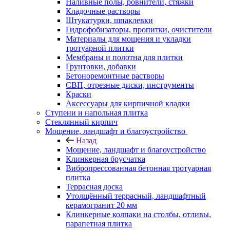
Наливные полы, ровнители, стяжки
Кладочные растворы
Штукатурки, шпаклевки
Гидрофобизаторы, пропитки, очистители
Материалы для мощения и укладки
тротуарной плитки
Мембраны и полотна для плитки
Грунтовки, добавки
Бетоноремонтные растворы
СВП, отрезные диски, инструменты
Краски
Аксессуары для кирпичной кладки
Ступени и напольная плитка
Cтеклянный кирпич
Мощение, ландшафт и благоустройство
Назад
Мощение, ландшафт и благоустройство
Клинкерная брусчатка
Вибропрессованная бетонная тротуарная
плитка
Террасная доска
Утолщённый террасный, ландшафтный
керамогранит 20 мм
Клинкерные колпаки на столбы, отливы,
парапетная плитка