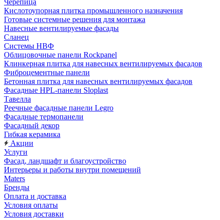
Черепица
Кислотоупорная плитка промышленного назначения
Готовые системные решения для монтажа
Навесные вентилируемые фасады
Сланец
Системы НВФ
Облицовочные панели Rockpanel
Клинкерная плитка для навесных вентилируемых фасадов
Фиброцементные панели
Бетонная плитка для навесных вентилируемых фасадов
Фасадные HPL-панели Sloplast
Тавелла
Реечные фасадные панели Legro
Фасадные термопанели
Фасадный декор
Гибкая керамика
Акции
Услуги
Фасад, ландшафт и благоустройство
Интерьеры и работы внутри помещений
Maters
Бренды
Оплата и доставка
Условия оплаты
Условия доставки