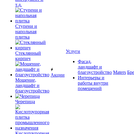
т.д.
Ступени и
напольная
плитка
Услуги
Cтеклянный
кирпич
Фасад,
ландшафт и
благоустройство
Maters
Бр
Акции
Интерьеры и
Мощение,
работы внутри
ландшафт и
помещений
благоустройство
Черепица
Кислотоупорная