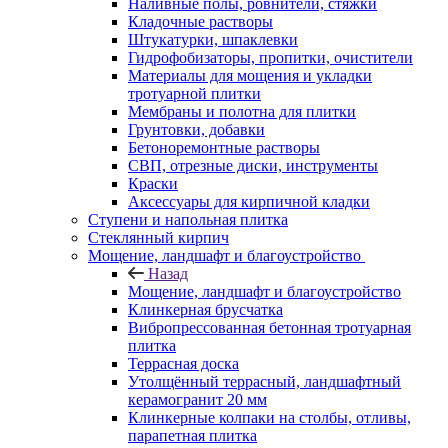
Наливные полы, ровнители, стяжки
Кладочные растворы
Штукатурки, шпаклевки
Гидрофобизаторы, пропитки, очистители
Материалы для мощения и укладки
тротуарной плитки
Мембраны и полотна для плитки
Грунтовки, добавки
Бетоноремонтные растворы
СВП, отрезные диски, инструменты
Краски
Аксессуары для кирпичной кладки
Ступени и напольная плитка
Cтеклянный кирпич
Мощение, ландшафт и благоустройство
Назад
Мощение, ландшафт и благоустройство
Клинкерная брусчатка
Вибропрессованная бетонная тротуарная
плитка
Террасная доска
Утолщённый террасный, ландшафтный
керамогранит 20 мм
Клинкерные колпаки на столбы, отливы,
парапетная плитка