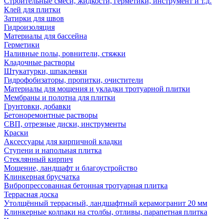
Строительные смеси, жидкости, герметики, инструмент и т.д.
Клей для плитки
Затирки для швов
Гидроизоляция
Материалы для бассейна
Герметики
Наливные полы, ровнители, стяжки
Кладочные растворы
Штукатурки, шпаклевки
Гидрофобизаторы, пропитки, очистители
Материалы для мощения и укладки тротуарной плитки
Мембраны и полотна для плитки
Грунтовки, добавки
Бетоноремонтные растворы
СВП, отрезные диски, инструменты
Краски
Аксессуары для кирпичной кладки
Ступени и напольная плитка
Cтеклянный кирпич
Мощение, ландшафт и благоустройство
Клинкерная брусчатка
Вибропрессованная бетонная тротуарная плитка
Террасная доска
Утолщённый террасный, ландшафтный керамогранит 20 мм
Клинкерные колпаки на столбы, отливы, парапетная плитка