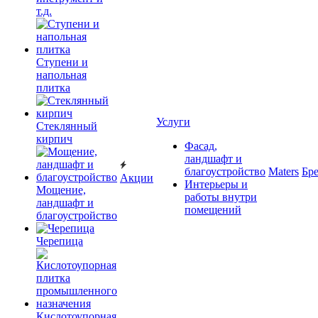
т.д.
Ступени и
напольная
плитка
Услуги
Cтеклянный
кирпич
Фасад,
ландшафт и
благоустройство
Maters
Бр
Акции
Интерьеры и
Мощение,
работы внутри
ландшафт и
помещений
благоустройство
Черепица
Кислотоупорная