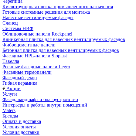
Черепица
Кислотоупорная плитка промышленного назначения
Готовые системные решения для монтажа
Навесные вентилируемые фасады
Сланец
Системы НВФ
Облицовочные панели Rockpanel
Клинкерная плитка для навесных вентилируемых фасадов
Фиброцементные панели
Бетонная плитка для навесных вентилируемых фасадов
Фасадные HPL-панели Sloplast
Тавелла
Реечные фасадные панели Legro
Фасадные термопанели
Фасадный декор
Гибкая керамика
Акции
Услуги
Фасад, ландшафт и благоустройство
Интерьеры и работы внутри помещений
Maters
Бренды
Оплата и доставка
Условия оплаты
Условия доставки