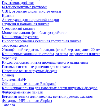
Грунтовки, добавки
Бетоноремонтные растворы
СВП, отрезные диски, инструменты
Краски
Аксессуары для кирпичной кладки
Ступени и напольная плитка
Cтеклянный кирпич
Мощение, ландшафт и благоустройство
Клинкерная брусчатка
Вибропрессованная бетонная тротуарная плитка
Террасная доска
Утолщённый террасный, ландшафтный керамогранит 20 мм
Клинкерные колпаки на столбы, отливы, парапетная плитка
Черепица
Кислотоупорная плитка промышленного назначения
Готовые системные решения для монтажа
Навесные вентилируемые фасады
Сланец
Системы НВФ
Облицовочные панели Rockpanel
Клинкерная плитка для навесных вентилируемых фасадов
Фиброцементные панели
Бетонная плитка для навесных вентилируемых фасадов
Фасадные HPL-панели Sloplast
Тавелла