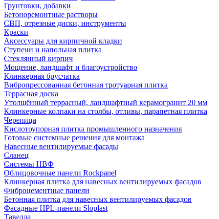
Грунтовки, добавки
Бетоноремонтные растворы
СВП, отрезные диски, инструменты
Краски
Аксессуары для кирпичной кладки
Ступени и напольная плитка
Cтеклянный кирпич
Мощение, ландшафт и благоустройство
Клинкерная брусчатка
Вибропрессованная бетонная тротуарная плитка
Террасная доска
Утолщённый террасный, ландшафтный керамогранит 20 мм
Клинкерные колпаки на столбы, отливы, парапетная плитка
Черепица
Кислотоупорная плитка промышленного назначения
Готовые системные решения для монтажа
Навесные вентилируемые фасады
Сланец
Системы НВФ
Облицовочные панели Rockpanel
Клинкерная плитка для навесных вентилируемых фасадов
Фиброцементные панели
Бетонная плитка для навесных вентилируемых фасадов
Фасадные HPL-панели Sloplast
Тавелла