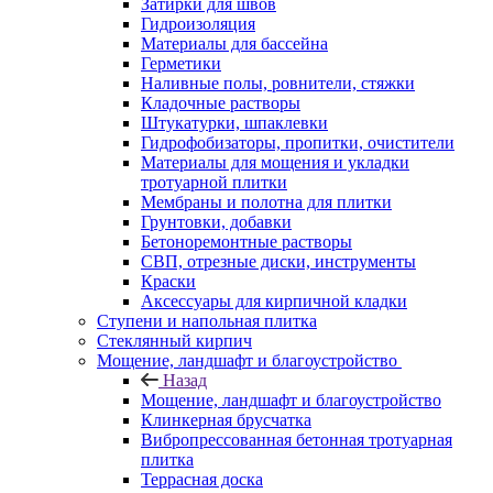
Затирки для швов
Гидроизоляция
Материалы для бассейна
Герметики
Наливные полы, ровнители, стяжки
Кладочные растворы
Штукатурки, шпаклевки
Гидрофобизаторы, пропитки, очистители
Материалы для мощения и укладки
тротуарной плитки
Мембраны и полотна для плитки
Грунтовки, добавки
Бетоноремонтные растворы
СВП, отрезные диски, инструменты
Краски
Аксессуары для кирпичной кладки
Ступени и напольная плитка
Cтеклянный кирпич
Мощение, ландшафт и благоустройство
Назад
Мощение, ландшафт и благоустройство
Клинкерная брусчатка
Вибропрессованная бетонная тротуарная
плитка
Террасная доска