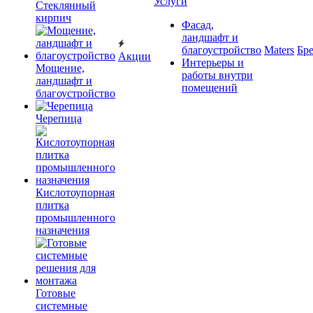
Услуги
Cтеклянный
кирпич
Фасад,
ландшафт и
благоустройство
Maters
Бр
Акции
Интерьеры и
Мощение,
работы внутри
ландшафт и
помещений
благоустройство
Черепица
Кислотоупорная
плитка
промышленного
назначения
Готовые
системные