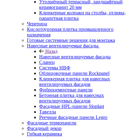
Утолщённый террасный, ландшафтный
керамогранит 20 мм
Клинкерные колпаки на столбы, отливы,
парапетная плитка
Черепица
Кислотоупорная плитка промышленного
назначения
Готовые системные решения для монтажа
Навесные вентилируемые фасады
Назад
Навесные вентилируемые фасады
Сланец
Системы НВФ
Облицовочные панели Rockpanel
Клинкерная плитка для навесных
вентилируемых фасадов
Фиброцементные панели
Бетонная плитка для навесных
вентилируемых фасадов
Фасадные HPL-панели Sloplast
Тавелла
Реечные фасадные панели Legro
Фасадные термопанели
Фасадный декор
Гибкая керамика