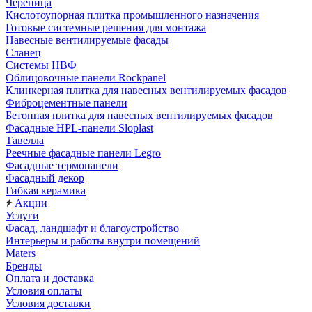
Черепица
Кислотоупорная плитка промышленного назначения
Готовые системные решения для монтажа
Навесные вентилируемые фасады
Сланец
Системы НВФ
Облицовочные панели Rockpanel
Клинкерная плитка для навесных вентилируемых фасадов
Фиброцементные панели
Бетонная плитка для навесных вентилируемых фасадов
Фасадные HPL-панели Sloplast
Тавелла
Реечные фасадные панели Legro
Фасадные термопанели
Фасадный декор
Гибкая керамика
Акции
Услуги
Фасад, ландшафт и благоустройство
Интерьеры и работы внутри помещений
Maters
Бренды
Оплата и доставка
Условия оплаты
Условия доставки