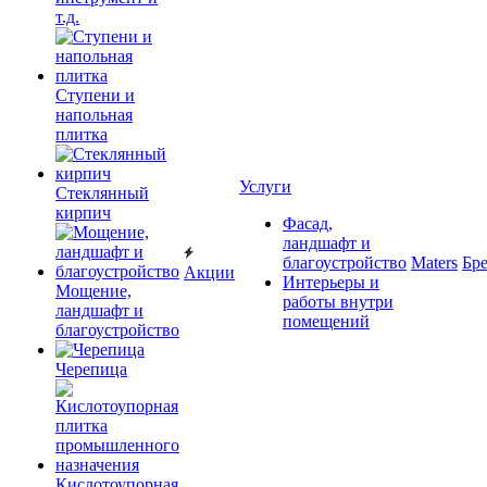
т.д.
Ступени и
напольная
плитка
Услуги
Cтеклянный
кирпич
Фасад,
ландшафт и
благоустройство
Maters
Бр
Акции
Интерьеры и
Мощение,
работы внутри
ландшафт и
помещений
благоустройство
Черепица
Кислотоупорная