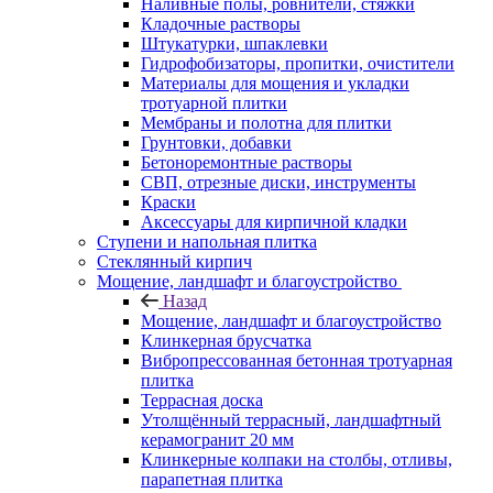
Наливные полы, ровнители, стяжки
Кладочные растворы
Штукатурки, шпаклевки
Гидрофобизаторы, пропитки, очистители
Материалы для мощения и укладки
тротуарной плитки
Мембраны и полотна для плитки
Грунтовки, добавки
Бетоноремонтные растворы
СВП, отрезные диски, инструменты
Краски
Аксессуары для кирпичной кладки
Ступени и напольная плитка
Cтеклянный кирпич
Мощение, ландшафт и благоустройство
Назад
Мощение, ландшафт и благоустройство
Клинкерная брусчатка
Вибропрессованная бетонная тротуарная
плитка
Террасная доска
Утолщённый террасный, ландшафтный
керамогранит 20 мм
Клинкерные колпаки на столбы, отливы,
парапетная плитка