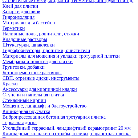
Строительные смеси, жидкости, герметики, инструмент и т.д.
Клей для плитки
Затирки для швов
Гидроизоляция
Материалы для бассейна
Герметики
Наливные полы, ровнители, стяжки
Кладочные растворы
Штукатурки, шпаклевки
Гидрофобизаторы, пропитки, очистители
Материалы для мощения и укладки тротуарной плитки
Мембраны и полотна для плитки
Грунтовки, добавки
Бетоноремонтные растворы
СВП, отрезные диски, инструменты
Краски
Аксессуары для кирпичной кладки
Ступени и напольная плитка
Cтеклянный кирпич
Мощение, ландшафт и благоустройство
Клинкерная брусчатка
Вибропрессованная бетонная тротуарная плитка
Террасная доска
Утолщённый террасный, ландшафтный керамогранит 20 мм
Клинкерные колпаки на столбы, отливы, парапетная плитка