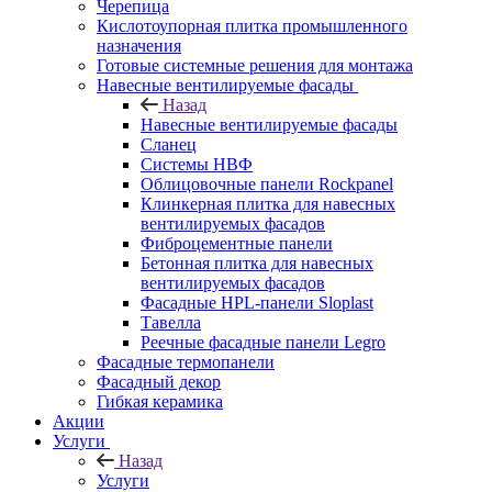
Черепица
Кислотоупорная плитка промышленного
назначения
Готовые системные решения для монтажа
Навесные вентилируемые фасады
Назад
Навесные вентилируемые фасады
Сланец
Системы НВФ
Облицовочные панели Rockpanel
Клинкерная плитка для навесных
вентилируемых фасадов
Фиброцементные панели
Бетонная плитка для навесных
вентилируемых фасадов
Фасадные HPL-панели Sloplast
Тавелла
Реечные фасадные панели Legro
Фасадные термопанели
Фасадный декор
Гибкая керамика
Акции
Услуги
Назад
Услуги