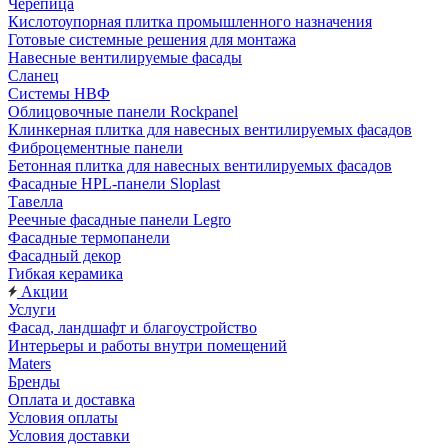
Черепица
Кислотоупорная плитка промышленного назначения
Готовые системные решения для монтажа
Навесные вентилируемые фасады
Сланец
Системы НВФ
Облицовочные панели Rockpanel
Клинкерная плитка для навесных вентилируемых фасадов
Фиброцементные панели
Бетонная плитка для навесных вентилируемых фасадов
Фасадные HPL-панели Sloplast
Тавелла
Реечные фасадные панели Legro
Фасадные термопанели
Фасадный декор
Гибкая керамика
Акции
Услуги
Фасад, ландшафт и благоустройство
Интерьеры и работы внутри помещений
Maters
Бренды
Оплата и доставка
Условия оплаты
Условия доставки