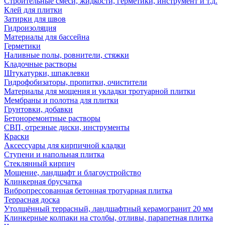
Строительные смеси, жидкости, герметики, инструмент и т.д.
Клей для плитки
Затирки для швов
Гидроизоляция
Материалы для бассейна
Герметики
Наливные полы, ровнители, стяжки
Кладочные растворы
Штукатурки, шпаклевки
Гидрофобизаторы, пропитки, очистители
Материалы для мощения и укладки тротуарной плитки
Мембраны и полотна для плитки
Грунтовки, добавки
Бетоноремонтные растворы
СВП, отрезные диски, инструменты
Краски
Аксессуары для кирпичной кладки
Ступени и напольная плитка
Cтеклянный кирпич
Мощение, ландшафт и благоустройство
Клинкерная брусчатка
Вибропрессованная бетонная тротуарная плитка
Террасная доска
Утолщённый террасный, ландшафтный керамогранит 20 мм
Клинкерные колпаки на столбы, отливы, парапетная плитка