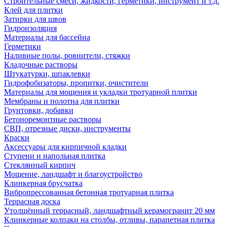
Строительные смеси, жидкости, герметики, инструмент и т.д.
Клей для плитки
Затирки для швов
Гидроизоляция
Материалы для бассейна
Герметики
Наливные полы, ровнители, стяжки
Кладочные растворы
Штукатурки, шпаклевки
Гидрофобизаторы, пропитки, очистители
Материалы для мощения и укладки тротуарной плитки
Мембраны и полотна для плитки
Грунтовки, добавки
Бетоноремонтные растворы
СВП, отрезные диски, инструменты
Краски
Аксессуары для кирпичной кладки
Ступени и напольная плитка
Cтеклянный кирпич
Мощение, ландшафт и благоустройство
Клинкерная брусчатка
Вибропрессованная бетонная тротуарная плитка
Террасная доска
Утолщённый террасный, ландшафтный керамогранит 20 мм
Клинкерные колпаки на столбы, отливы, парапетная плитка