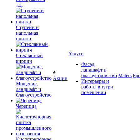
т.д.
Ступени и
напольная
плитка
Услуги
Cтеклянный
кирпич
Фасад,
ландшафт и
благоустройство
Maters
Бр
Акции
Интерьеры и
Мощение,
работы внутри
ландшафт и
помещений
благоустройство
Черепица
Кислотоупорная