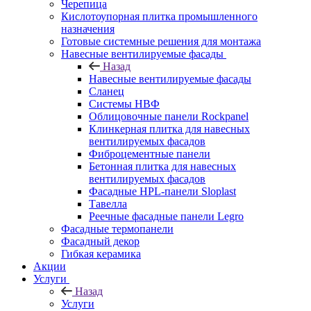
Черепица
Кислотоупорная плитка промышленного
назначения
Готовые системные решения для монтажа
Навесные вентилируемые фасады
Назад
Навесные вентилируемые фасады
Сланец
Системы НВФ
Облицовочные панели Rockpanel
Клинкерная плитка для навесных
вентилируемых фасадов
Фиброцементные панели
Бетонная плитка для навесных
вентилируемых фасадов
Фасадные HPL-панели Sloplast
Тавелла
Реечные фасадные панели Legro
Фасадные термопанели
Фасадный декор
Гибкая керамика
Акции
Услуги
Назад
Услуги