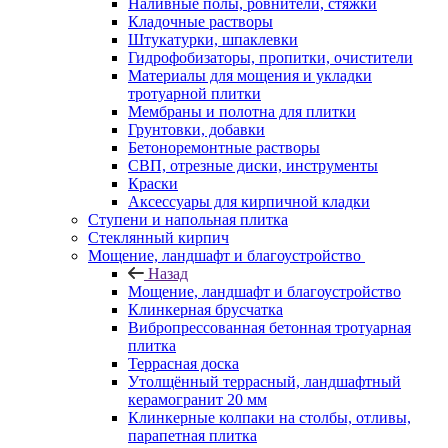
Наливные полы, ровнители, стяжки
Кладочные растворы
Штукатурки, шпаклевки
Гидрофобизаторы, пропитки, очистители
Материалы для мощения и укладки
тротуарной плитки
Мембраны и полотна для плитки
Грунтовки, добавки
Бетоноремонтные растворы
СВП, отрезные диски, инструменты
Краски
Аксессуары для кирпичной кладки
Ступени и напольная плитка
Cтеклянный кирпич
Мощение, ландшафт и благоустройство
Назад
Мощение, ландшафт и благоустройство
Клинкерная брусчатка
Вибропрессованная бетонная тротуарная
плитка
Террасная доска
Утолщённый террасный, ландшафтный
керамогранит 20 мм
Клинкерные колпаки на столбы, отливы,
парапетная плитка