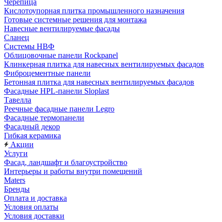
Черепица
Кислотоупорная плитка промышленного назначения
Готовые системные решения для монтажа
Навесные вентилируемые фасады
Сланец
Системы НВФ
Облицовочные панели Rockpanel
Клинкерная плитка для навесных вентилируемых фасадов
Фиброцементные панели
Бетонная плитка для навесных вентилируемых фасадов
Фасадные HPL-панели Sloplast
Тавелла
Реечные фасадные панели Legro
Фасадные термопанели
Фасадный декор
Гибкая керамика
Акции
Услуги
Фасад, ландшафт и благоустройство
Интерьеры и работы внутри помещений
Maters
Бренды
Оплата и доставка
Условия оплаты
Условия доставки