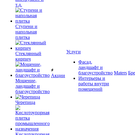
т.д.
Ступени и
напольная
плитка
Услуги
Cтеклянный
кирпич
Фасад,
ландшафт и
благоустройство
Maters
Бр
Акции
Интерьеры и
Мощение,
работы внутри
ландшафт и
помещений
благоустройство
Черепица
Кислотоупорная