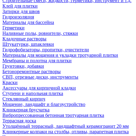
Строительные смеси, жидкости, герметики, инструмент и т.д.
Клей для плитки
Затирки для швов
Гидроизоляция
Материалы для бассейна
Герметики
Наливные полы, ровнители, стяжки
Кладочные растворы
Штукатурки, шпаклевки
Гидрофобизаторы, пропитки, очистители
Материалы для мощения и укладки тротуарной плитки
Мембраны и полотна для плитки
Грунтовки, добавки
Бетоноремонтные растворы
СВП, отрезные диски, инструменты
Краски
Аксессуары для кирпичной кладки
Ступени и напольная плитка
Cтеклянный кирпич
Мощение, ландшафт и благоустройство
Клинкерная брусчатка
Вибропрессованная бетонная тротуарная плитка
Террасная доска
Утолщённый террасный, ландшафтный керамогранит 20 мм
Клинкерные колпаки на столбы, отливы, парапетная плитка