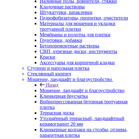
Наливные полы, ровнители, стяжки
Кладочные растворы
Штукатурки, шпаклевки
Гидрофобизаторы, пропитки, очистители
Материалы для мощения и укладки
тротуарной плитки
Мембраны и полотна для плитки
Грунтовки, добавки
Бетоноремонтные растворы
СВП, отрезные диски, инструменты
Краски
Аксессуары для кирпичной кладки
Ступени и напольная плитка
Cтеклянный кирпич
Мощение, ландшафт и благоустройство
Назад
Мощение, ландшафт и благоустройство
Клинкерная брусчатка
Вибропрессованная бетонная тротуарная
плитка
Террасная доска
Утолщённый террасный, ландшафтный
керамогранит 20 мм
Клинкерные колпаки на столбы, отливы,
парапетная плитка