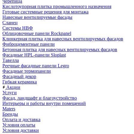
Черепица
Кислотоупорная плитка промышленного назначения
Готовые системные решения для монтажа
Навесные вентилируемые фасады
Сланец
Системы НВФ
Облицовочные панели Rockpanel
Клинкерная плитка для навесных вентилируемых фасадов
Фиброцементные панели
Бетонная плитка для навесных вентилируемых фасадов
Фасадные HPL-панели Sloplast
Тавелла
Реечные фасадные панели Legro
Фасадные термопанели
Фасадный декор
Гибкая керамика
Акции
Услуги
Фасад, ландшафт и благоустройство
Интерьеры и работы внутри помещений
Maters
Бренды
Оплата и доставка
Условия оплаты
Условия доставки