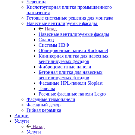
Черепица
Кислотоупорная плитка промышленного
назначения
Готовые системные решения для монтажа
Навесные вентилируемые фасады
Назад
Навесные вентилируемые фасады
Сланец
Системы НВФ
Облицовочные панели Rockpanel
Клинкерная плитка для навесных
вентилируемых фасадов
Фиброцементные панели
Бетонная плитка для навесных
вентилируемых фасадов
Фасадные HPL-панели Sloplast
Тавелла
Реечные фасадные панели Legro
Фасадные термопанели
Фасадный декор
Гибкая керамика
Акции
Услуги
Назад
Услуги