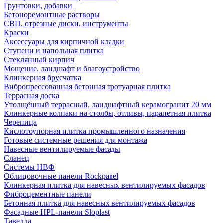
Грунтовки, добавки
Бетоноремонтные растворы
СВП, отрезные диски, инструменты
Краски
Аксессуары для кирпичной кладки
Ступени и напольная плитка
Cтеклянный кирпич
Мощение, ландшафт и благоустройство
Клинкерная брусчатка
Вибропрессованная бетонная тротуарная плитка
Террасная доска
Утолщённый террасный, ландшафтный керамогранит 20 мм
Клинкерные колпаки на столбы, отливы, парапетная плитка
Черепица
Кислотоупорная плитка промышленного назначения
Готовые системные решения для монтажа
Навесные вентилируемые фасады
Сланец
Системы НВФ
Облицовочные панели Rockpanel
Клинкерная плитка для навесных вентилируемых фасадов
Фиброцементные панели
Бетонная плитка для навесных вентилируемых фасадов
Фасадные HPL-панели Sloplast
Тавелла