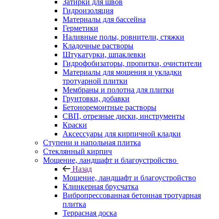
Затирки для швов
Гидроизоляция
Материалы для бассейна
Герметики
Наливные полы, ровнители, стяжки
Кладочные растворы
Штукатурки, шпаклевки
Гидрофобизаторы, пропитки, очистители
Материалы для мощения и укладки
тротуарной плитки
Мембраны и полотна для плитки
Грунтовки, добавки
Бетоноремонтные растворы
СВП, отрезные диски, инструменты
Краски
Аксессуары для кирпичной кладки
Ступени и напольная плитка
Cтеклянный кирпич
Мощение, ландшафт и благоустройство
Назад
Мощение, ландшафт и благоустройство
Клинкерная брусчатка
Вибропрессованная бетонная тротуарная
плитка
Террасная доска