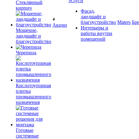
Услуги
Cтеклянный
кирпич
Фасад,
ландшафт и
благоустройство
Maters
Бр
Акции
Интерьеры и
Мощение,
работы внутри
ландшафт и
помещений
благоустройство
Черепица
Кислотоупорная
плитка
промышленного
назначения
Готовые
системные