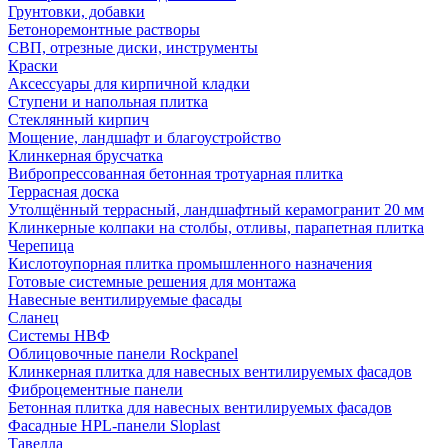
Грунтовки, добавки
Бетоноремонтные растворы
СВП, отрезные диски, инструменты
Краски
Аксессуары для кирпичной кладки
Ступени и напольная плитка
Cтеклянный кирпич
Мощение, ландшафт и благоустройство
Клинкерная брусчатка
Вибропрессованная бетонная тротуарная плитка
Террасная доска
Утолщённый террасный, ландшафтный керамогранит 20 мм
Клинкерные колпаки на столбы, отливы, парапетная плитка
Черепица
Кислотоупорная плитка промышленного назначения
Готовые системные решения для монтажа
Навесные вентилируемые фасады
Сланец
Системы НВФ
Облицовочные панели Rockpanel
Клинкерная плитка для навесных вентилируемых фасадов
Фиброцементные панели
Бетонная плитка для навесных вентилируемых фасадов
Фасадные HPL-панели Sloplast
Тавелла