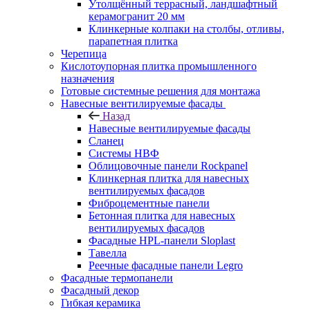
Утолщённый террасный, ландшафтный
керамогранит 20 мм
Клинкерные колпаки на столбы, отливы,
парапетная плитка
Черепица
Кислотоупорная плитка промышленного
назначения
Готовые системные решения для монтажа
Навесные вентилируемые фасады
Назад
Навесные вентилируемые фасады
Сланец
Системы НВФ
Облицовочные панели Rockpanel
Клинкерная плитка для навесных
вентилируемых фасадов
Фиброцементные панели
Бетонная плитка для навесных
вентилируемых фасадов
Фасадные HPL-панели Sloplast
Тавелла
Реечные фасадные панели Legro
Фасадные термопанели
Фасадный декор
Гибкая керамика