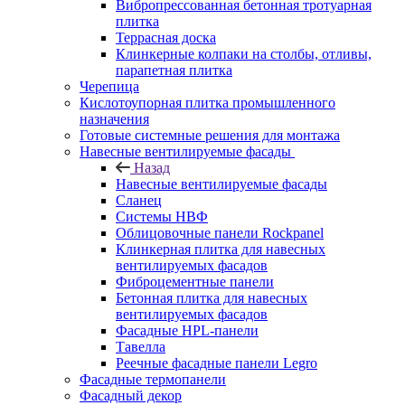
Вибропрессованная бетонная тротуарная
плитка
Террасная доска
Клинкерные колпаки на столбы, отливы,
парапетная плитка
Черепица
Кислотоупорная плитка промышленного
назначения
Готовые системные решения для монтажа
Навесные вентилируемые фасады
Назад
Навесные вентилируемые фасады
Сланец
Системы НВФ
Облицовочные панели Rockpanel
Клинкерная плитка для навесных
вентилируемых фасадов
Фиброцементные панели
Бетонная плитка для навесных
вентилируемых фасадов
Фасадные HPL-панели
Тавелла
Реечные фасадные панели Legro
Фасадные термопанели
Фасадный декор