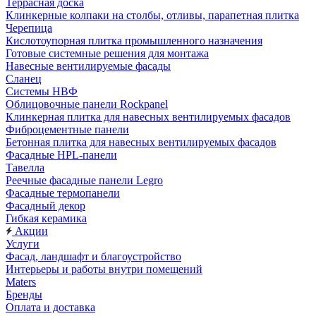
Террасная доска
Клинкерные колпаки на столбы, отливы, парапетная плитка
Черепица
Кислотоупорная плитка промышленного назначения
Готовые системные решения для монтажа
Навесные вентилируемые фасады
Сланец
Системы НВФ
Облицовочные панели Rockpanel
Клинкерная плитка для навесных вентилируемых фасадов
Фиброцементные панели
Бетонная плитка для навесных вентилируемых фасадов
Фасадные HPL-панели
Тавелла
Реечные фасадные панели Legro
Фасадные термопанели
Фасадный декор
Гибкая керамика
Акции
Услуги
Фасад, ландшафт и благоустройство
Интерьеры и работы внутри помещений
Maters
Бренды
Оплата и доставка