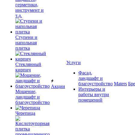
герметики,
инструмент и
т.д.
Ступени и
напольная
плитка
Услуги
Cтеклянный
кирпич
Фасад,
ландшафт и
благоустройство
Maters
Бр
Акции
Интерьеры и
Мощение,
работы внутри
ландшафт и
помещений
благоустройство
Черепица