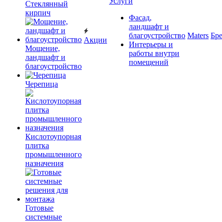
Услуги
Cтеклянный
кирпич
Фасад,
ландшафт и
благоустройство
Maters
Бр
Акции
Интерьеры и
Мощение,
работы внутри
ландшафт и
помещений
благоустройство
Черепица
Кислотоупорная
плитка
промышленного
назначения
Готовые
системные