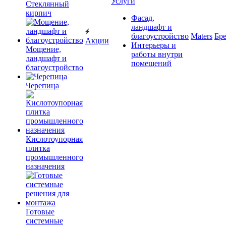
Услуги
Cтеклянный
кирпич
Фасад,
ландшафт и
благоустройство
Maters
Бр
Акции
Интерьеры и
Мощение,
работы внутри
ландшафт и
помещений
благоустройство
Черепица
Кислотоупорная
плитка
промышленного
назначения
Готовые
системные