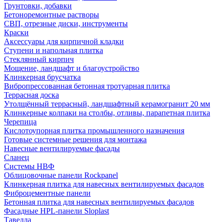
Грунтовки, добавки
Бетоноремонтные растворы
СВП, отрезные диски, инструменты
Краски
Аксессуары для кирпичной кладки
Ступени и напольная плитка
Cтеклянный кирпич
Мощение, ландшафт и благоустройство
Клинкерная брусчатка
Вибропрессованная бетонная тротуарная плитка
Террасная доска
Утолщённый террасный, ландшафтный керамогранит 20 мм
Клинкерные колпаки на столбы, отливы, парапетная плитка
Черепица
Кислотоупорная плитка промышленного назначения
Готовые системные решения для монтажа
Навесные вентилируемые фасады
Сланец
Системы НВФ
Облицовочные панели Rockpanel
Клинкерная плитка для навесных вентилируемых фасадов
Фиброцементные панели
Бетонная плитка для навесных вентилируемых фасадов
Фасадные HPL-панели Sloplast
Тавелла