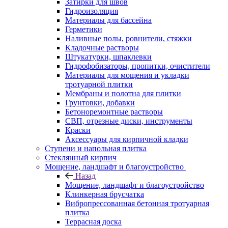
Затирки для швов
Гидроизоляция
Материалы для бассейна
Герметики
Наливные полы, ровнители, стяжки
Кладочные растворы
Штукатурки, шпаклевки
Гидрофобизаторы, пропитки, очистители
Материалы для мощения и укладки
тротуарной плитки
Мембраны и полотна для плитки
Грунтовки, добавки
Бетоноремонтные растворы
СВП, отрезные диски, инструменты
Краски
Аксессуары для кирпичной кладки
Ступени и напольная плитка
Cтеклянный кирпич
Мощение, ландшафт и благоустройство
Назад
Мощение, ландшафт и благоустройство
Клинкерная брусчатка
Вибропрессованная бетонная тротуарная
плитка
Террасная доска