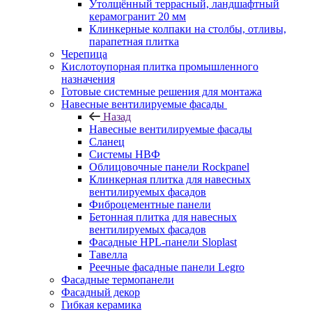
Утолщённый террасный, ландшафтный
керамогранит 20 мм
Клинкерные колпаки на столбы, отливы,
парапетная плитка
Черепица
Кислотоупорная плитка промышленного
назначения
Готовые системные решения для монтажа
Навесные вентилируемые фасады
Назад
Навесные вентилируемые фасады
Сланец
Системы НВФ
Облицовочные панели Rockpanel
Клинкерная плитка для навесных
вентилируемых фасадов
Фиброцементные панели
Бетонная плитка для навесных
вентилируемых фасадов
Фасадные HPL-панели Sloplast
Тавелла
Реечные фасадные панели Legro
Фасадные термопанели
Фасадный декор
Гибкая керамика