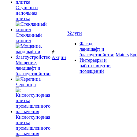
Ступени и
напольная
плитка
Услуги
Cтеклянный
кирпич
Фасад,
ландшафт и
благоустройство
Maters
Бр
Акции
Интерьеры и
Мощение,
работы внутри
ландшафт и
помещений
благоустройство
Черепица
Кислотоупорная
плитка
промышленного
назначения