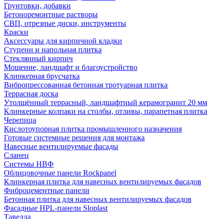
Грунтовки, добавки
Бетоноремонтные растворы
СВП, отрезные диски, инструменты
Краски
Аксессуары для кирпичной кладки
Ступени и напольная плитка
Cтеклянный кирпич
Мощение, ландшафт и благоустройство
Клинкерная брусчатка
Вибропрессованная бетонная тротуарная плитка
Террасная доска
Утолщённый террасный, ландшафтный керамогранит 20 мм
Клинкерные колпаки на столбы, отливы, парапетная плитка
Черепица
Кислотоупорная плитка промышленного назначения
Готовые системные решения для монтажа
Навесные вентилируемые фасады
Сланец
Системы НВФ
Облицовочные панели Rockpanel
Клинкерная плитка для навесных вентилируемых фасадов
Фиброцементные панели
Бетонная плитка для навесных вентилируемых фасадов
Фасадные HPL-панели Sloplast
Тавелла