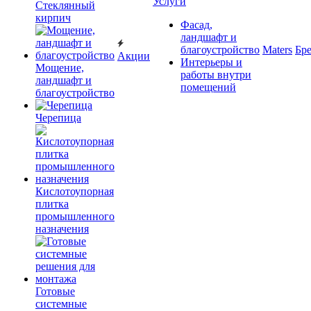
Услуги
Cтеклянный
кирпич
Фасад,
ландшафт и
благоустройство
Maters
Бр
Акции
Интерьеры и
Мощение,
работы внутри
ландшафт и
помещений
благоустройство
Черепица
Кислотоупорная
плитка
промышленного
назначения
Готовые
системные