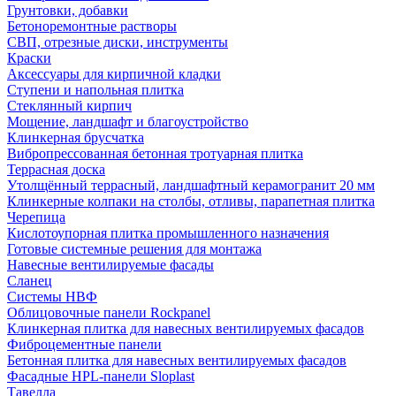
Грунтовки, добавки
Бетоноремонтные растворы
СВП, отрезные диски, инструменты
Краски
Аксессуары для кирпичной кладки
Ступени и напольная плитка
Cтеклянный кирпич
Мощение, ландшафт и благоустройство
Клинкерная брусчатка
Вибропрессованная бетонная тротуарная плитка
Террасная доска
Утолщённый террасный, ландшафтный керамогранит 20 мм
Клинкерные колпаки на столбы, отливы, парапетная плитка
Черепица
Кислотоупорная плитка промышленного назначения
Готовые системные решения для монтажа
Навесные вентилируемые фасады
Сланец
Системы НВФ
Облицовочные панели Rockpanel
Клинкерная плитка для навесных вентилируемых фасадов
Фиброцементные панели
Бетонная плитка для навесных вентилируемых фасадов
Фасадные HPL-панели Sloplast
Тавелла