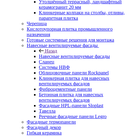
Утолщённый террасный, ландшафтный
керамогранит 20 мм
Клинкерные колпаки на столбы, отливы,
парапетная плитка
Черепица
Кислотоупорная плитка промышленного
назначения
Готовые системные решения для монтажа
Навесные вентилируемые фасады
Назад
Навесные вентилируемые фасады
Сланец
Системы НВФ
Облицовочные панели Rockpanel
Клинкерная плитка для навесных
вентилируемых фасадов
Фиброцементные панели
Бетонная плитка для навесных
вентилируемых фасадов
Фасадные HPL-панели Sloplast
Тавелла
Реечные фасадные панели Legro
Фасадные термопанели
Фасадный декор
Гибкая керамика