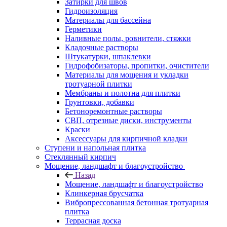
Затирки для швов
Гидроизоляция
Материалы для бассейна
Герметики
Наливные полы, ровнители, стяжки
Кладочные растворы
Штукатурки, шпаклевки
Гидрофобизаторы, пропитки, очистители
Материалы для мощения и укладки
тротуарной плитки
Мембраны и полотна для плитки
Грунтовки, добавки
Бетоноремонтные растворы
СВП, отрезные диски, инструменты
Краски
Аксессуары для кирпичной кладки
Ступени и напольная плитка
Cтеклянный кирпич
Мощение, ландшафт и благоустройство
Назад
Мощение, ландшафт и благоустройство
Клинкерная брусчатка
Вибропрессованная бетонная тротуарная
плитка
Террасная доска