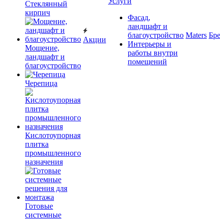
Услуги
Cтеклянный
кирпич
Фасад,
ландшафт и
благоустройство
Maters
Бр
Акции
Интерьеры и
Мощение,
работы внутри
ландшафт и
помещений
благоустройство
Черепица
Кислотоупорная
плитка
промышленного
назначения
Готовые
системные