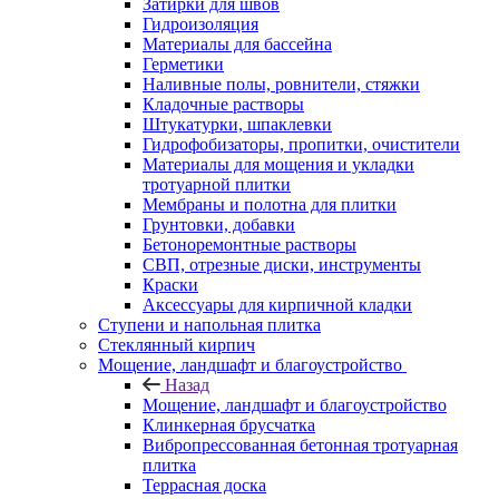
Затирки для швов
Гидроизоляция
Материалы для бассейна
Герметики
Наливные полы, ровнители, стяжки
Кладочные растворы
Штукатурки, шпаклевки
Гидрофобизаторы, пропитки, очистители
Материалы для мощения и укладки
тротуарной плитки
Мембраны и полотна для плитки
Грунтовки, добавки
Бетоноремонтные растворы
СВП, отрезные диски, инструменты
Краски
Аксессуары для кирпичной кладки
Ступени и напольная плитка
Cтеклянный кирпич
Мощение, ландшафт и благоустройство
Назад
Мощение, ландшафт и благоустройство
Клинкерная брусчатка
Вибропрессованная бетонная тротуарная
плитка
Террасная доска