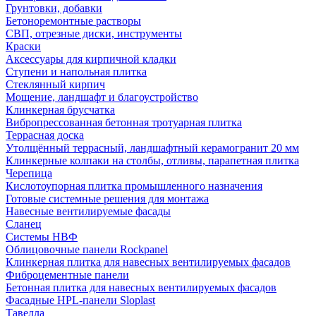
Грунтовки, добавки
Бетоноремонтные растворы
СВП, отрезные диски, инструменты
Краски
Аксессуары для кирпичной кладки
Ступени и напольная плитка
Cтеклянный кирпич
Мощение, ландшафт и благоустройство
Клинкерная брусчатка
Вибропрессованная бетонная тротуарная плитка
Террасная доска
Утолщённый террасный, ландшафтный керамогранит 20 мм
Клинкерные колпаки на столбы, отливы, парапетная плитка
Черепица
Кислотоупорная плитка промышленного назначения
Готовые системные решения для монтажа
Навесные вентилируемые фасады
Сланец
Системы НВФ
Облицовочные панели Rockpanel
Клинкерная плитка для навесных вентилируемых фасадов
Фиброцементные панели
Бетонная плитка для навесных вентилируемых фасадов
Фасадные HPL-панели Sloplast
Тавелла