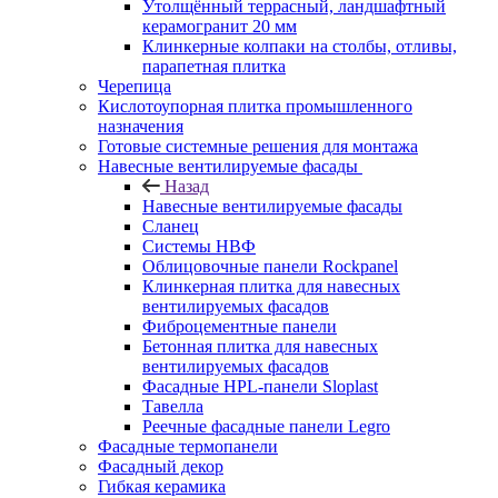
Утолщённый террасный, ландшафтный
керамогранит 20 мм
Клинкерные колпаки на столбы, отливы,
парапетная плитка
Черепица
Кислотоупорная плитка промышленного
назначения
Готовые системные решения для монтажа
Навесные вентилируемые фасады
Назад
Навесные вентилируемые фасады
Сланец
Системы НВФ
Облицовочные панели Rockpanel
Клинкерная плитка для навесных
вентилируемых фасадов
Фиброцементные панели
Бетонная плитка для навесных
вентилируемых фасадов
Фасадные HPL-панели Sloplast
Тавелла
Реечные фасадные панели Legro
Фасадные термопанели
Фасадный декор
Гибкая керамика