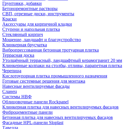
Грунтовки, добавки
Бетоноремонтные растворы
СВП, отрезные диски, инструменты
Краски
Аксессуары для кирпичной кладки
Ступени и напольная плитка
Cтеклянный кирпич
Мощение, ландшафт и благоустройство
Клинкерная брусчатка
Вибропрессованная бетонная тротуарная плитка
Террасная доска
Утолщённый террасный, ландшафтный керамогранит 20 мм
Клинкерные колпаки на столбы, отливы, парапетная плитка
Черепица
Кислотоупорная плитка промышленного назначения
Готовые системные решения для монтажа
Навесные вентилируемые фасады
Сланец
Системы НВФ
Облицовочные панели Rockpanel
Клинкерная плитка для навесных вентилируемых фасадов
Фиброцементные панели
Бетонная плитка для навесных вентилируемых фасадов
Фасадные HPL-панели Sloplast
Тавелла