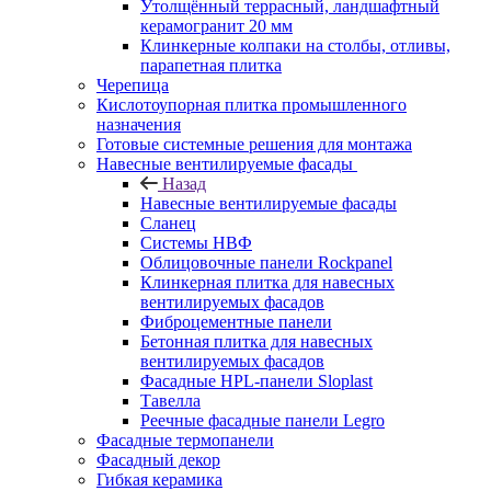
Утолщённый террасный, ландшафтный
керамогранит 20 мм
Клинкерные колпаки на столбы, отливы,
парапетная плитка
Черепица
Кислотоупорная плитка промышленного
назначения
Готовые системные решения для монтажа
Навесные вентилируемые фасады
Назад
Навесные вентилируемые фасады
Сланец
Системы НВФ
Облицовочные панели Rockpanel
Клинкерная плитка для навесных
вентилируемых фасадов
Фиброцементные панели
Бетонная плитка для навесных
вентилируемых фасадов
Фасадные HPL-панели Sloplast
Тавелла
Реечные фасадные панели Legro
Фасадные термопанели
Фасадный декор
Гибкая керамика