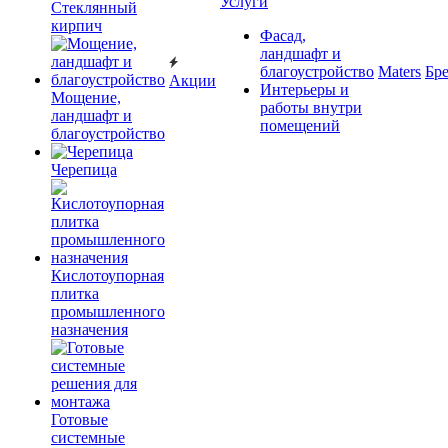
Услуги
Cтеклянный
кирпич
Фасад,
ландшафт и
благоустройство
Maters
Бр
Акции
Интерьеры и
Мощение,
работы внутри
ландшафт и
помещений
благоустройство
Черепица
Кислотоупорная
плитка
промышленного
назначения
Готовые
системные