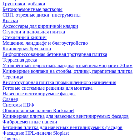
Грунтовки, добавки
Бетоноремонтные растворы
СВП, отрезные диски, инструменты
Краски
Аксессуары для кирпичной кладки
Ступени и напольная плитка
Cтеклянный кирпич
Мощение, ландшафт и благоустройство
Клинкерная брусчатка
Вибропрессованная бетонная тротуарная плитка
Террасная доска
Утолщённый террасный, ландшафтный керамогранит 20 мм
Клинкерные колпаки на столбы, отливы, парапетная плитка
Черепица
Кислотоупорная плитка промышленного назначения
Готовые системные решения для монтажа
Навесные вентилируемые фасады
Сланец
Системы НВФ
Облицовочные панели Rockpanel
Клинкерная плитка для навесных вентилируемых фасадов
Фиброцементные панели
Бетонная плитка для навесных вентилируемых фасадов
Фасадные HPL-панели Sloplast
Тавелла