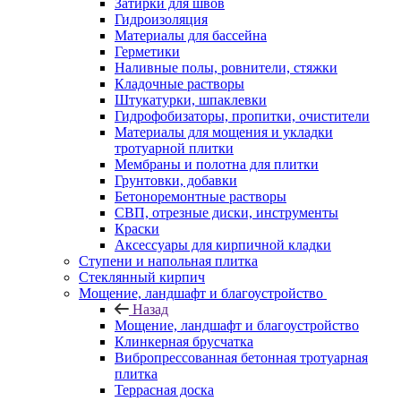
Затирки для швов
Гидроизоляция
Материалы для бассейна
Герметики
Наливные полы, ровнители, стяжки
Кладочные растворы
Штукатурки, шпаклевки
Гидрофобизаторы, пропитки, очистители
Материалы для мощения и укладки
тротуарной плитки
Мембраны и полотна для плитки
Грунтовки, добавки
Бетоноремонтные растворы
СВП, отрезные диски, инструменты
Краски
Аксессуары для кирпичной кладки
Ступени и напольная плитка
Cтеклянный кирпич
Мощение, ландшафт и благоустройство
Назад
Мощение, ландшафт и благоустройство
Клинкерная брусчатка
Вибропрессованная бетонная тротуарная
плитка
Террасная доска