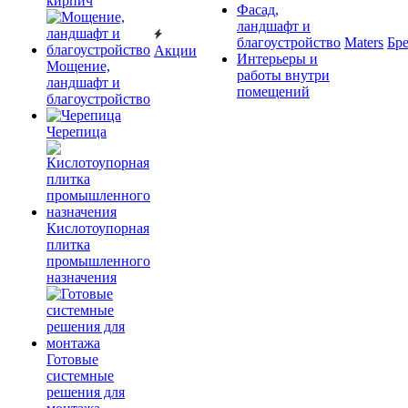
кирпич
Фасад,
ландшафт и
благоустройство
Maters
Бр
Акции
Интерьеры и
Мощение,
работы внутри
ландшафт и
помещений
благоустройство
Черепица
Кислотоупорная
плитка
промышленного
назначения
Готовые
системные
решения для