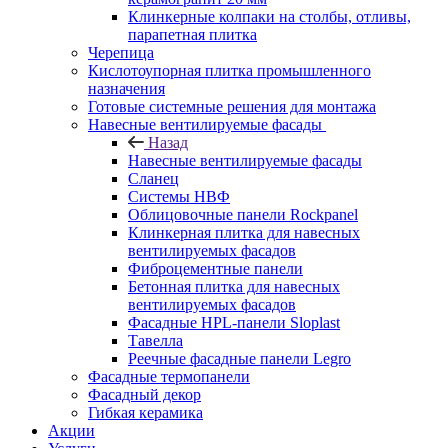
Клинкерные колпаки на столбы, отливы,
парапетная плитка
Черепица
Кислотоупорная плитка промышленного
назначения
Готовые системные решения для монтажа
Навесные вентилируемые фасады
Назад
Навесные вентилируемые фасады
Сланец
Системы НВФ
Облицовочные панели Rockpanel
Клинкерная плитка для навесных
вентилируемых фасадов
Фиброцементные панели
Бетонная плитка для навесных
вентилируемых фасадов
Фасадные HPL-панели Sloplast
Тавелла
Реечные фасадные панели Legro
Фасадные термопанели
Фасадный декор
Гибкая керамика
Акции