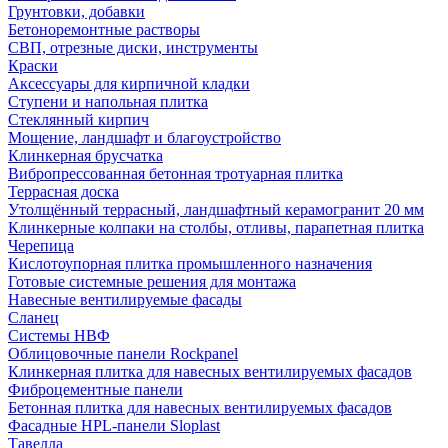
Грунтовки, добавки
Бетоноремонтные растворы
СВП, отрезные диски, инструменты
Краски
Аксессуары для кирпичной кладки
Ступени и напольная плитка
Cтеклянный кирпич
Мощение, ландшафт и благоустройство
Клинкерная брусчатка
Вибропрессованная бетонная тротуарная плитка
Террасная доска
Утолщённый террасный, ландшафтный керамогранит 20 мм
Клинкерные колпаки на столбы, отливы, парапетная плитка
Черепица
Кислотоупорная плитка промышленного назначения
Готовые системные решения для монтажа
Навесные вентилируемые фасады
Сланец
Системы НВФ
Облицовочные панели Rockpanel
Клинкерная плитка для навесных вентилируемых фасадов
Фиброцементные панели
Бетонная плитка для навесных вентилируемых фасадов
Фасадные HPL-панели Sloplast
Тавелла