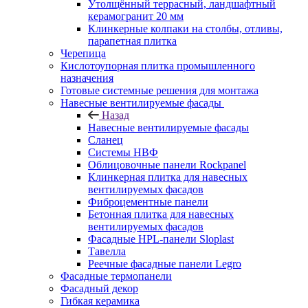
Утолщённый террасный, ландшафтный
керамогранит 20 мм
Клинкерные колпаки на столбы, отливы,
парапетная плитка
Черепица
Кислотоупорная плитка промышленного
назначения
Готовые системные решения для монтажа
Навесные вентилируемые фасады
Назад
Навесные вентилируемые фасады
Сланец
Системы НВФ
Облицовочные панели Rockpanel
Клинкерная плитка для навесных
вентилируемых фасадов
Фиброцементные панели
Бетонная плитка для навесных
вентилируемых фасадов
Фасадные HPL-панели Sloplast
Тавелла
Реечные фасадные панели Legro
Фасадные термопанели
Фасадный декор
Гибкая керамика