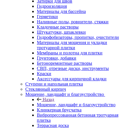
Затирки для швов
Гидроизоляция
Материалы для бассейна
Герметики
Наливные полы, ровнители, стяжки
Кладочные растворы
Штукатурки, шпаклевки
Гидрофобизаторы, пропитки, очистители
Материалы для мощения и укладки
тротуарной плитки
Мембраны и полотна для плитки
Грунтовки, добавки
Бетоноремонтные растворы
СВП, отрезные диски, инструменты
Краски
Аксессуары для кирпичной кладки
Ступени и напольная плитка
Cтеклянный кирпич
Мощение, ландшафт и благоустройство
Назад
Мощение, ландшафт и благоустройство
Клинкерная брусчатка
Вибропрессованная бетонная тротуарная
плитка
Террасная доска