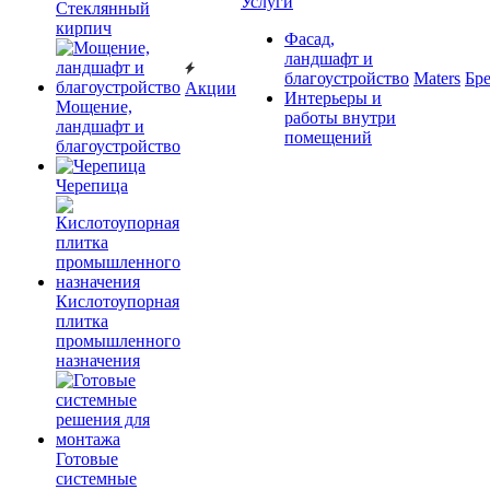
Услуги
Cтеклянный
кирпич
Фасад,
ландшафт и
благоустройство
Maters
Бр
Акции
Интерьеры и
Мощение,
работы внутри
ландшафт и
помещений
благоустройство
Черепица
Кислотоупорная
плитка
промышленного
назначения
Готовые
системные