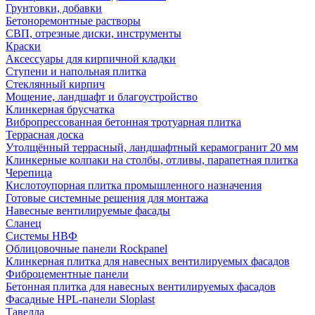
Грунтовки, добавки
Бетоноремонтные растворы
СВП, отрезные диски, инструменты
Краски
Аксессуары для кирпичной кладки
Ступени и напольная плитка
Cтеклянный кирпич
Мощение, ландшафт и благоустройство
Клинкерная брусчатка
Вибропрессованная бетонная тротуарная плитка
Террасная доска
Утолщённый террасный, ландшафтный керамогранит 20 мм
Клинкерные колпаки на столбы, отливы, парапетная плитка
Черепица
Кислотоупорная плитка промышленного назначения
Готовые системные решения для монтажа
Навесные вентилируемые фасады
Сланец
Системы НВФ
Облицовочные панели Rockpanel
Клинкерная плитка для навесных вентилируемых фасадов
Фиброцементные панели
Бетонная плитка для навесных вентилируемых фасадов
Фасадные HPL-панели Sloplast
Тавелла