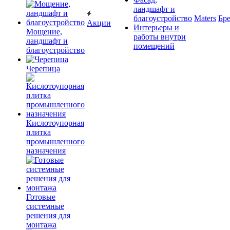
ландшафт и
благоустройство
Maters
Бр
Акции
Интерьеры и
Мощение,
работы внутри
ландшафт и
помещений
благоустройство
Черепица
Кислотоупорная
плитка
промышленного
назначения
Готовые
системные
решения для
монтажа