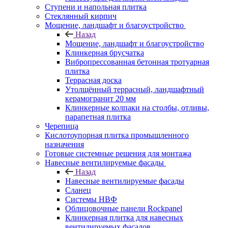
Ступени и напольная плитка
Cтеклянный кирпич
Мощение, ландшафт и благоустройство
Назад
Мощение, ландшафт и благоустройство
Клинкерная брусчатка
Вибропрессованная бетонная тротуарная
плитка
Террасная доска
Утолщённый террасный, ландшафтный
керамогранит 20 мм
Клинкерные колпаки на столбы, отливы,
парапетная плитка
Черепица
Кислотоупорная плитка промышленного
назначения
Готовые системные решения для монтажа
Навесные вентилируемые фасады
Назад
Навесные вентилируемые фасады
Сланец
Системы НВФ
Облицовочные панели Rockpanel
Клинкерная плитка для навесных
вентилируемых фасадов