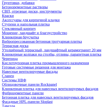
Грунтовки, добавки
Бетоноремонтные растворы
СВП, отрезные диски, инструменты
Краски
Аксессуары для кирпичной кладки
Ступени и напольная плитка
Cтеклянный кирпич
Мощение, ландшафт и благоустройство
Клинкерная брусчатка
Вибропрессованная бетонная тротуарная плитка
Террасная доска
Утолщённый террасный, ландшафтный керамогранит 20 мм
Клинкерные колпаки на столбы, отливы, парапетная плитка
Черепица
Кислотоупорная плитка промышленного назначения
Готовые системные решения для монтажа
Навесные вентилируемые фасады
Сланец
Системы НВФ
Облицовочные панели Rockpanel
Клинкерная плитка для навесных вентилируемых фасадов
Фиброцементные панели
Бетонная плитка для навесных вентилируемых фасадов
Фасадные HPL-панели Sloplast
Тавелла