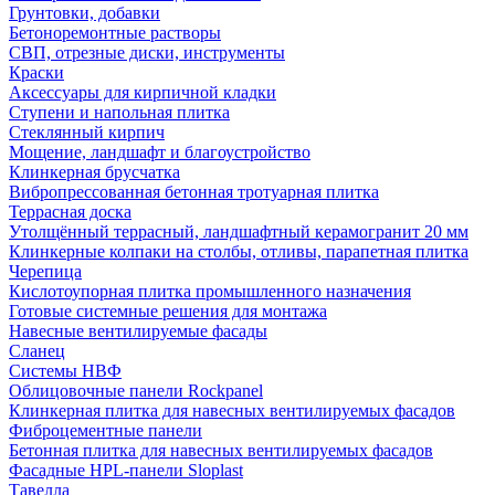
Грунтовки, добавки
Бетоноремонтные растворы
СВП, отрезные диски, инструменты
Краски
Аксессуары для кирпичной кладки
Ступени и напольная плитка
Cтеклянный кирпич
Мощение, ландшафт и благоустройство
Клинкерная брусчатка
Вибропрессованная бетонная тротуарная плитка
Террасная доска
Утолщённый террасный, ландшафтный керамогранит 20 мм
Клинкерные колпаки на столбы, отливы, парапетная плитка
Черепица
Кислотоупорная плитка промышленного назначения
Готовые системные решения для монтажа
Навесные вентилируемые фасады
Сланец
Системы НВФ
Облицовочные панели Rockpanel
Клинкерная плитка для навесных вентилируемых фасадов
Фиброцементные панели
Бетонная плитка для навесных вентилируемых фасадов
Фасадные HPL-панели Sloplast
Тавелла