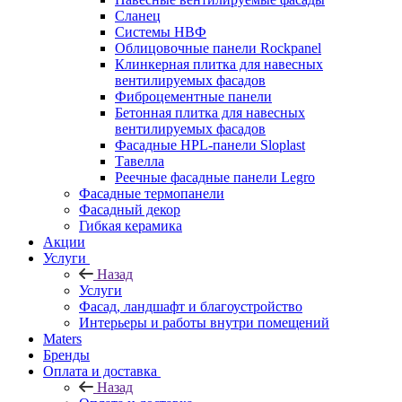
Сланец
Системы НВФ
Облицовочные панели Rockpanel
Клинкерная плитка для навесных
вентилируемых фасадов
Фиброцементные панели
Бетонная плитка для навесных
вентилируемых фасадов
Фасадные HPL-панели Sloplast
Тавелла
Реечные фасадные панели Legro
Фасадные термопанели
Фасадный декор
Гибкая керамика
Акции
Услуги
Назад
Услуги
Фасад, ландшафт и благоустройство
Интерьеры и работы внутри помещений
Maters
Бренды
Оплата и доставка
Назад