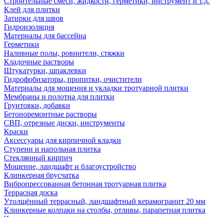
Строительные смеси, жидкости, герметики, инструмент и т.д.
Клей для плитки
Затирки для швов
Гидроизоляция
Материалы для бассейна
Герметики
Наливные полы, ровнители, стяжки
Кладочные растворы
Штукатурки, шпаклевки
Гидрофобизаторы, пропитки, очистители
Материалы для мощения и укладки тротуарной плитки
Мембраны и полотна для плитки
Грунтовки, добавки
Бетоноремонтные растворы
СВП, отрезные диски, инструменты
Краски
Аксессуары для кирпичной кладки
Ступени и напольная плитка
Cтеклянный кирпич
Мощение, ландшафт и благоустройство
Клинкерная брусчатка
Вибропрессованная бетонная тротуарная плитка
Террасная доска
Утолщённый террасный, ландшафтный керамогранит 20 мм
Клинкерные колпаки на столбы, отливы, парапетная плитка