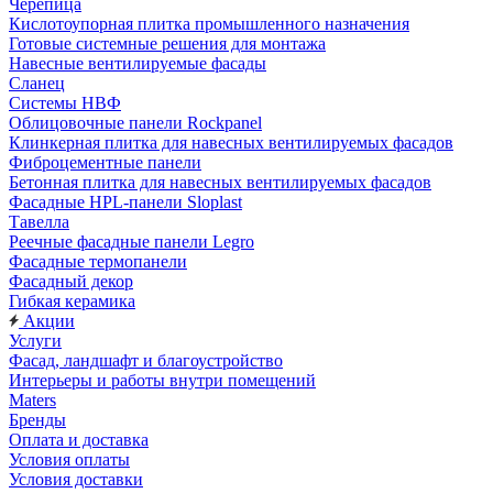
Черепица
Кислотоупорная плитка промышленного назначения
Готовые системные решения для монтажа
Навесные вентилируемые фасады
Сланец
Системы НВФ
Облицовочные панели Rockpanel
Клинкерная плитка для навесных вентилируемых фасадов
Фиброцементные панели
Бетонная плитка для навесных вентилируемых фасадов
Фасадные HPL-панели Sloplast
Тавелла
Реечные фасадные панели Legro
Фасадные термопанели
Фасадный декор
Гибкая керамика
Акции
Услуги
Фасад, ландшафт и благоустройство
Интерьеры и работы внутри помещений
Maters
Бренды
Оплата и доставка
Условия оплаты
Условия доставки