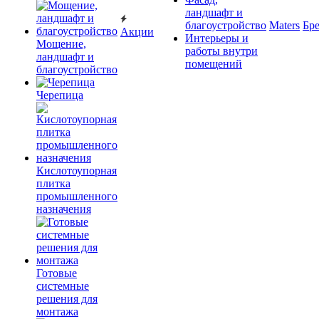
ландшафт и
благоустройство
Maters
Бр
Акции
Интерьеры и
Мощение,
работы внутри
ландшафт и
помещений
благоустройство
Черепица
Кислотоупорная
плитка
промышленного
назначения
Готовые
системные
решения для
монтажа