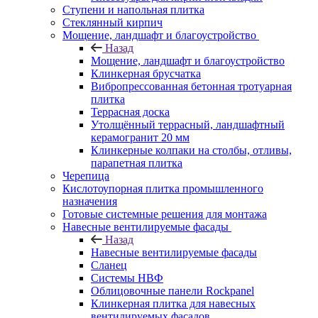
Ступени и напольная плитка
Cтеклянный кирпич
Мощение, ландшафт и благоустройство
Назад
Мощение, ландшафт и благоустройство
Клинкерная брусчатка
Вибропрессованная бетонная тротуарная
плитка
Террасная доска
Утолщённый террасный, ландшафтный
керамогранит 20 мм
Клинкерные колпаки на столбы, отливы,
парапетная плитка
Черепица
Кислотоупорная плитка промышленного
назначения
Готовые системные решения для монтажа
Навесные вентилируемые фасады
Назад
Навесные вентилируемые фасады
Сланец
Системы НВФ
Облицовочные панели Rockpanel
Клинкерная плитка для навесных
вентилируемых фасадов