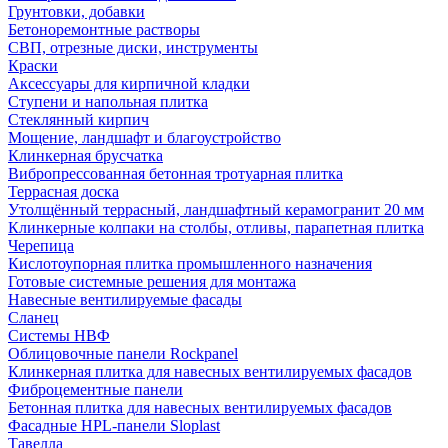
Грунтовки, добавки
Бетоноремонтные растворы
СВП, отрезные диски, инструменты
Краски
Аксессуары для кирпичной кладки
Ступени и напольная плитка
Cтеклянный кирпич
Мощение, ландшафт и благоустройство
Клинкерная брусчатка
Вибропрессованная бетонная тротуарная плитка
Террасная доска
Утолщённый террасный, ландшафтный керамогранит 20 мм
Клинкерные колпаки на столбы, отливы, парапетная плитка
Черепица
Кислотоупорная плитка промышленного назначения
Готовые системные решения для монтажа
Навесные вентилируемые фасады
Сланец
Системы НВФ
Облицовочные панели Rockpanel
Клинкерная плитка для навесных вентилируемых фасадов
Фиброцементные панели
Бетонная плитка для навесных вентилируемых фасадов
Фасадные HPL-панели Sloplast
Тавелла