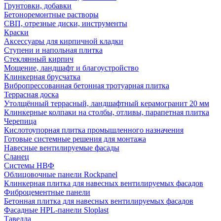
Грунтовки, добавки
Бетоноремонтные растворы
СВП, отрезные диски, инструменты
Краски
Аксессуары для кирпичной кладки
Ступени и напольная плитка
Cтеклянный кирпич
Мощение, ландшафт и благоустройство
Клинкерная брусчатка
Вибропрессованная бетонная тротуарная плитка
Террасная доска
Утолщённый террасный, ландшафтный керамогранит 20 мм
Клинкерные колпаки на столбы, отливы, парапетная плитка
Черепица
Кислотоупорная плитка промышленного назначения
Готовые системные решения для монтажа
Навесные вентилируемые фасады
Сланец
Системы НВФ
Облицовочные панели Rockpanel
Клинкерная плитка для навесных вентилируемых фасадов
Фиброцементные панели
Бетонная плитка для навесных вентилируемых фасадов
Фасадные HPL-панели Sloplast
Тавелла