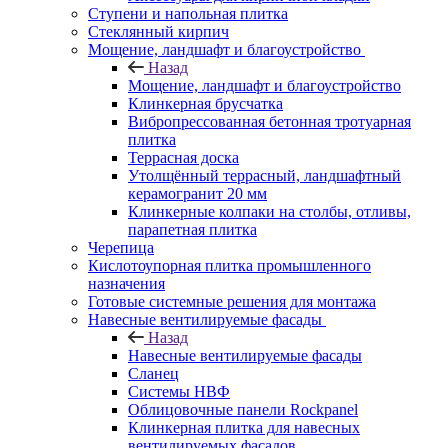
Ступени и напольная плитка
Cтеклянный кирпич
Мощение, ландшафт и благоустройство
Назад
Мощение, ландшафт и благоустройство
Клинкерная брусчатка
Вибропрессованная бетонная тротуарная
плитка
Террасная доска
Утолщённый террасный, ландшафтный
керамогранит 20 мм
Клинкерные колпаки на столбы, отливы,
парапетная плитка
Черепица
Кислотоупорная плитка промышленного
назначения
Готовые системные решения для монтажа
Навесные вентилируемые фасады
Назад
Навесные вентилируемые фасады
Сланец
Системы НВФ
Облицовочные панели Rockpanel
Клинкерная плитка для навесных
вентилируемых фасадов