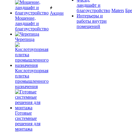
ландшафт и
благоустройство
Maters
Бр
Акции
Интерьеры и
Мощение,
работы внутри
ландшафт и
помещений
благоустройство
Черепица
Кислотоупорная
плитка
промышленного
назначения
Готовые
системные
решения для
монтажа