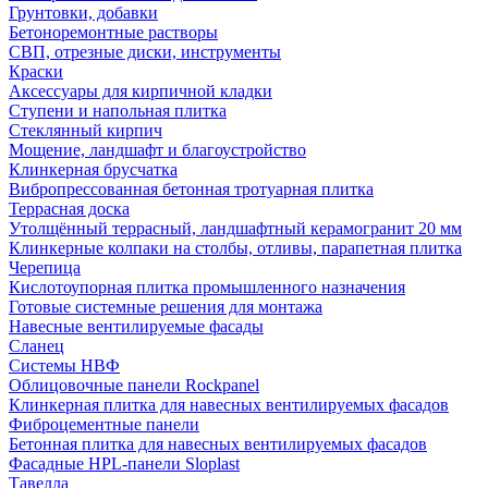
Грунтовки, добавки
Бетоноремонтные растворы
СВП, отрезные диски, инструменты
Краски
Аксессуары для кирпичной кладки
Ступени и напольная плитка
Cтеклянный кирпич
Мощение, ландшафт и благоустройство
Клинкерная брусчатка
Вибропрессованная бетонная тротуарная плитка
Террасная доска
Утолщённый террасный, ландшафтный керамогранит 20 мм
Клинкерные колпаки на столбы, отливы, парапетная плитка
Черепица
Кислотоупорная плитка промышленного назначения
Готовые системные решения для монтажа
Навесные вентилируемые фасады
Сланец
Системы НВФ
Облицовочные панели Rockpanel
Клинкерная плитка для навесных вентилируемых фасадов
Фиброцементные панели
Бетонная плитка для навесных вентилируемых фасадов
Фасадные HPL-панели Sloplast
Тавелла