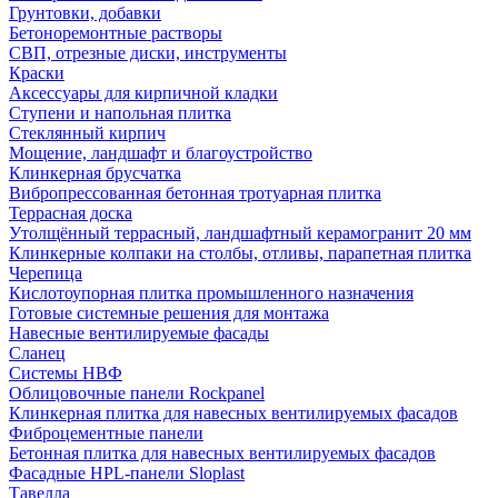
Грунтовки, добавки
Бетоноремонтные растворы
СВП, отрезные диски, инструменты
Краски
Аксессуары для кирпичной кладки
Ступени и напольная плитка
Cтеклянный кирпич
Мощение, ландшафт и благоустройство
Клинкерная брусчатка
Вибропрессованная бетонная тротуарная плитка
Террасная доска
Утолщённый террасный, ландшафтный керамогранит 20 мм
Клинкерные колпаки на столбы, отливы, парапетная плитка
Черепица
Кислотоупорная плитка промышленного назначения
Готовые системные решения для монтажа
Навесные вентилируемые фасады
Сланец
Системы НВФ
Облицовочные панели Rockpanel
Клинкерная плитка для навесных вентилируемых фасадов
Фиброцементные панели
Бетонная плитка для навесных вентилируемых фасадов
Фасадные HPL-панели Sloplast
Тавелла