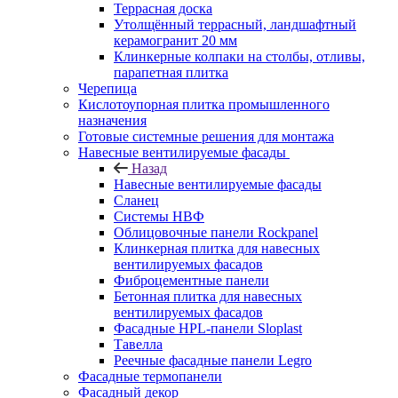
Террасная доска
Утолщённый террасный, ландшафтный
керамогранит 20 мм
Клинкерные колпаки на столбы, отливы,
парапетная плитка
Черепица
Кислотоупорная плитка промышленного
назначения
Готовые системные решения для монтажа
Навесные вентилируемые фасады
Назад
Навесные вентилируемые фасады
Сланец
Системы НВФ
Облицовочные панели Rockpanel
Клинкерная плитка для навесных
вентилируемых фасадов
Фиброцементные панели
Бетонная плитка для навесных
вентилируемых фасадов
Фасадные HPL-панели Sloplast
Тавелла
Реечные фасадные панели Legro
Фасадные термопанели
Фасадный декор