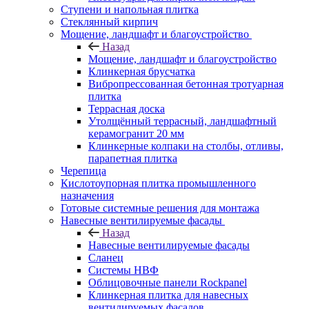
Ступени и напольная плитка
Cтеклянный кирпич
Мощение, ландшафт и благоустройство
Назад
Мощение, ландшафт и благоустройство
Клинкерная брусчатка
Вибропрессованная бетонная тротуарная
плитка
Террасная доска
Утолщённый террасный, ландшафтный
керамогранит 20 мм
Клинкерные колпаки на столбы, отливы,
парапетная плитка
Черепица
Кислотоупорная плитка промышленного
назначения
Готовые системные решения для монтажа
Навесные вентилируемые фасады
Назад
Навесные вентилируемые фасады
Сланец
Системы НВФ
Облицовочные панели Rockpanel
Клинкерная плитка для навесных
вентилируемых фасадов