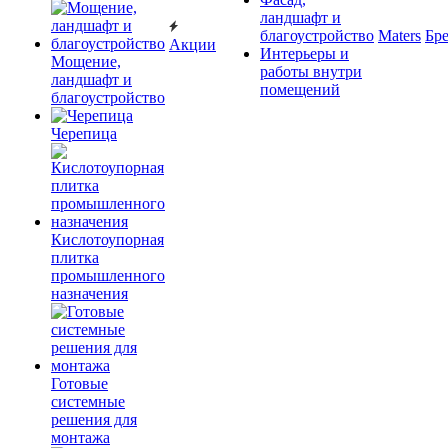
ландшафт и
благоустройство
Maters
Бр
Акции
Интерьеры и
Мощение,
работы внутри
ландшафт и
помещений
благоустройство
Черепица
Кислотоупорная
плитка
промышленного
назначения
Готовые
системные
решения для
монтажа