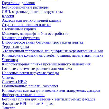
Грунтовки, добавки
Бетоноремонтные растворы
СВП, отрезные диски, инструменты
Краски
Аксессуары для кирпичной кладки
Ступени и напольная плитка
Cтеклянный кирпич
Мощение, ландшафт и благоустройство
Клинкерная брусчатка
Вибропрессованная бетонная тротуарная плитка
Террасная доска
Утолщённый террасный, ландшафтный керамогранит 20 мм
Клинкерные колпаки на столбы, отливы, парапетная плитка
Черепица
Кислотоупорная плитка промышленного назначения
Готовые системные решения для монтажа
Навесные вентилируемые фасады
Сланец
Системы НВФ
Облицовочные панели Rockpanel
Клинкерная плитка для навесных вентилируемых фасадов
Фиброцементные панели
Бетонная плитка для навесных вентилируемых фасадов
Фасадные HPL-панели Sloplast
Тавелла