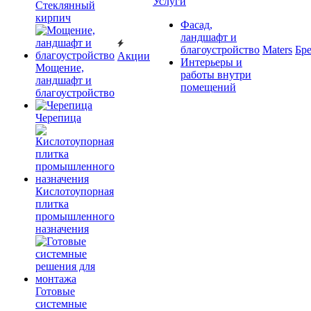
Услуги
Cтеклянный
кирпич
Фасад,
ландшафт и
благоустройство
Maters
Бр
Акции
Интерьеры и
Мощение,
работы внутри
ландшафт и
помещений
благоустройство
Черепица
Кислотоупорная
плитка
промышленного
назначения
Готовые
системные