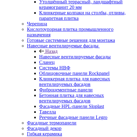
Утолщённый террасный, ландшафтный
керамогранит 20 мм
Клинкерные колпаки на столбы, отливы,
парапетная плитка
Черепица
Кислотоупорная плитка промышленного
назначения
Готовые системные решения для монтажа
Навесные вентилируемые фасады
Назад
Навесные вентилируемые фасады
Сланец
Системы НВФ
Облицовочные панели Rockpanel
Клинкерная плитка для навесных
вентилируемых фасадов
Фиброцементные панели
Бетонная плитка для навесных
вентилируемых фасадов
Фасадные HPL-панели Sloplast
Тавелла
Реечные фасадные панели Legro
Фасадные термопанели
Фасадный декор
Гибкая керамика