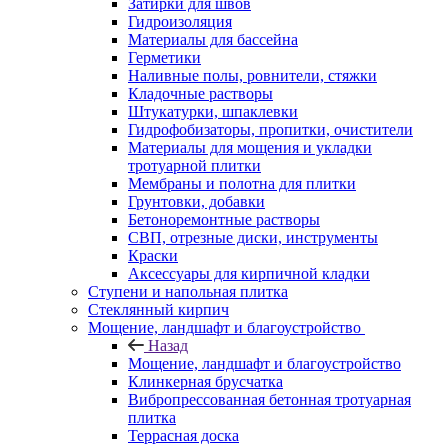
Затирки для швов
Гидроизоляция
Материалы для бассейна
Герметики
Наливные полы, ровнители, стяжки
Кладочные растворы
Штукатурки, шпаклевки
Гидрофобизаторы, пропитки, очистители
Материалы для мощения и укладки
тротуарной плитки
Мембраны и полотна для плитки
Грунтовки, добавки
Бетоноремонтные растворы
СВП, отрезные диски, инструменты
Краски
Аксессуары для кирпичной кладки
Ступени и напольная плитка
Cтеклянный кирпич
Мощение, ландшафт и благоустройство
Назад
Мощение, ландшафт и благоустройство
Клинкерная брусчатка
Вибропрессованная бетонная тротуарная
плитка
Террасная доска