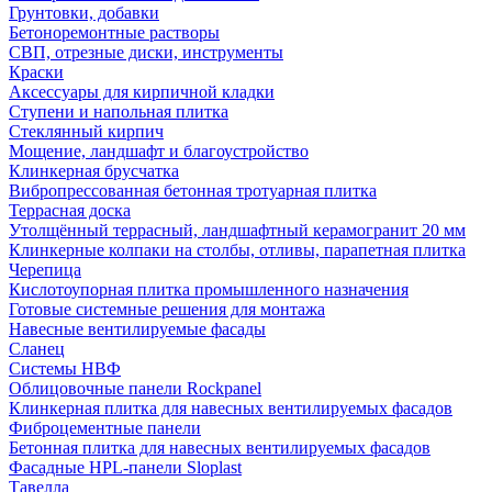
Грунтовки, добавки
Бетоноремонтные растворы
СВП, отрезные диски, инструменты
Краски
Аксессуары для кирпичной кладки
Ступени и напольная плитка
Cтеклянный кирпич
Мощение, ландшафт и благоустройство
Клинкерная брусчатка
Вибропрессованная бетонная тротуарная плитка
Террасная доска
Утолщённый террасный, ландшафтный керамогранит 20 мм
Клинкерные колпаки на столбы, отливы, парапетная плитка
Черепица
Кислотоупорная плитка промышленного назначения
Готовые системные решения для монтажа
Навесные вентилируемые фасады
Сланец
Системы НВФ
Облицовочные панели Rockpanel
Клинкерная плитка для навесных вентилируемых фасадов
Фиброцементные панели
Бетонная плитка для навесных вентилируемых фасадов
Фасадные HPL-панели Sloplast
Тавелла