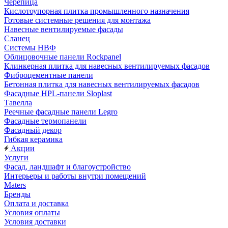
Черепица
Кислотоупорная плитка промышленного назначения
Готовые системные решения для монтажа
Навесные вентилируемые фасады
Сланец
Системы НВФ
Облицовочные панели Rockpanel
Клинкерная плитка для навесных вентилируемых фасадов
Фиброцементные панели
Бетонная плитка для навесных вентилируемых фасадов
Фасадные HPL-панели Sloplast
Тавелла
Реечные фасадные панели Legro
Фасадные термопанели
Фасадный декор
Гибкая керамика
Акции
Услуги
Фасад, ландшафт и благоустройство
Интерьеры и работы внутри помещений
Maters
Бренды
Оплата и доставка
Условия оплаты
Условия доставки