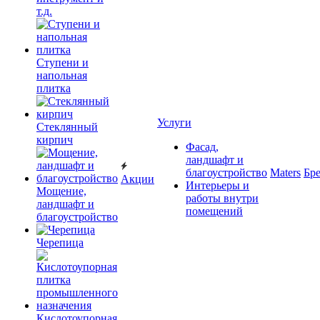
т.д.
Ступени и
напольная
плитка
Услуги
Cтеклянный
кирпич
Фасад,
ландшафт и
благоустройство
Maters
Бр
Акции
Интерьеры и
Мощение,
работы внутри
ландшафт и
помещений
благоустройство
Черепица
Кислотоупорная