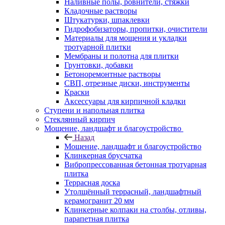
Наливные полы, ровнители, стяжки
Кладочные растворы
Штукатурки, шпаклевки
Гидрофобизаторы, пропитки, очистители
Материалы для мощения и укладки
тротуарной плитки
Мембраны и полотна для плитки
Грунтовки, добавки
Бетоноремонтные растворы
СВП, отрезные диски, инструменты
Краски
Аксессуары для кирпичной кладки
Ступени и напольная плитка
Cтеклянный кирпич
Мощение, ландшафт и благоустройство
Назад
Мощение, ландшафт и благоустройство
Клинкерная брусчатка
Вибропрессованная бетонная тротуарная
плитка
Террасная доска
Утолщённый террасный, ландшафтный
керамогранит 20 мм
Клинкерные колпаки на столбы, отливы,
парапетная плитка