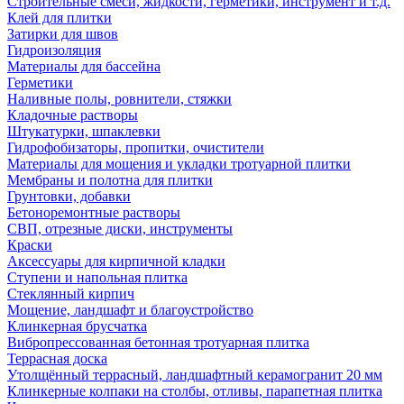
Строительные смеси, жидкости, герметики, инструмент и т.д.
Клей для плитки
Затирки для швов
Гидроизоляция
Материалы для бассейна
Герметики
Наливные полы, ровнители, стяжки
Кладочные растворы
Штукатурки, шпаклевки
Гидрофобизаторы, пропитки, очистители
Материалы для мощения и укладки тротуарной плитки
Мембраны и полотна для плитки
Грунтовки, добавки
Бетоноремонтные растворы
СВП, отрезные диски, инструменты
Краски
Аксессуары для кирпичной кладки
Ступени и напольная плитка
Cтеклянный кирпич
Мощение, ландшафт и благоустройство
Клинкерная брусчатка
Вибропрессованная бетонная тротуарная плитка
Террасная доска
Утолщённый террасный, ландшафтный керамогранит 20 мм
Клинкерные колпаки на столбы, отливы, парапетная плитка