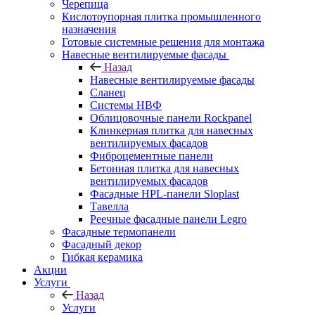
Черепица
Кислотоупорная плитка промышленного
назначения
Готовые системные решения для монтажа
Навесные вентилируемые фасады
Назад
Навесные вентилируемые фасады
Сланец
Системы НВФ
Облицовочные панели Rockpanel
Клинкерная плитка для навесных
вентилируемых фасадов
Фиброцементные панели
Бетонная плитка для навесных
вентилируемых фасадов
Фасадные HPL-панели Sloplast
Тавелла
Реечные фасадные панели Legro
Фасадные термопанели
Фасадный декор
Гибкая керамика
Акции
Услуги
Назад
Услуги