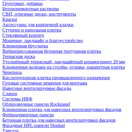
Грунтовки, добавки
Бетоноремонтные растворы
СВП, отрезные диски, инструменты
Краски
Аксессуары для кирпичной кладки
Ступени и напольная плитка
Cтеклянный кирпич
Мощение, ландшафт и благоустройство
Клинкерная брусчатка
Вибропрессованная бетонная тротуарная плитка
Террасная доска
Утолщённый террасный, ландшафтный керамогранит 20 мм
Клинкерные колпаки на столбы, отливы, парапетная плитка
Черепица
Кислотоупорная плитка промышленного назначения
Готовые системные решения для монтажа
Навесные вентилируемые фасады
Сланец
Системы НВФ
Облицовочные панели Rockpanel
Клинкерная плитка для навесных вентилируемых фасадов
Фиброцементные панели
Бетонная плитка для навесных вентилируемых фасадов
Фасадные HPL-панели Sloplast
Тавелла