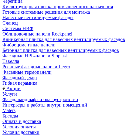
Черепица
Кислотоупорная плитка промышленного назначения
Готовые системные решения для монтажа
Навесные вентилируемые фасады
Сланец
Системы НВФ
Облицовочные панели Rockpanel
Клинкерная плитка для навесных вентилируемых фасадов
Фиброцементные панели
Бетонная плитка для навесных вентилируемых фасадов
Фасадные HPL-панели Sloplast
Тавелла
Реечные фасадные панели Legro
Фасадные термопанели
Фасадный декор
Гибкая керамика
Акции
Услуги
Фасад, ландшафт и благоустройство
Интерьеры и работы внутри помещений
Maters
Бренды
Оплата и доставка
Условия оплаты
Условия доставки