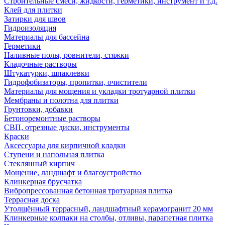
Строительные смеси, жидкости, герметики, инструмент и т.д.
Клей для плитки
Затирки для швов
Гидроизоляция
Материалы для бассейна
Герметики
Наливные полы, ровнители, стяжки
Кладочные растворы
Штукатурки, шпаклевки
Гидрофобизаторы, пропитки, очистители
Материалы для мощения и укладки тротуарной плитки
Мембраны и полотна для плитки
Грунтовки, добавки
Бетоноремонтные растворы
СВП, отрезные диски, инструменты
Краски
Аксессуары для кирпичной кладки
Ступени и напольная плитка
Cтеклянный кирпич
Мощение, ландшафт и благоустройство
Клинкерная брусчатка
Вибропрессованная бетонная тротуарная плитка
Террасная доска
Утолщённый террасный, ландшафтный керамогранит 20 мм
Клинкерные колпаки на столбы, отливы, парапетная плитка