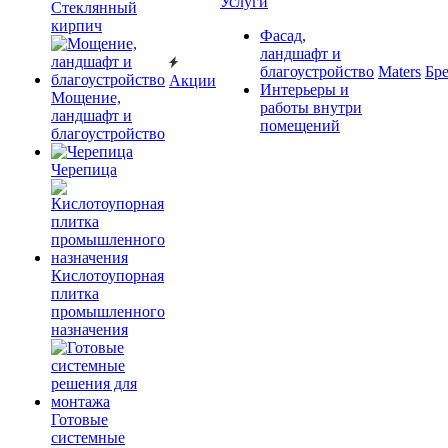
Услуги
Cтеклянный
кирпич
Фасад,
ландшафт и
благоустройство
Maters
Бр
Акции
Интерьеры и
Мощение,
работы внутри
ландшафт и
помещений
благоустройство
Черепица
Кислотоупорная
плитка
промышленного
назначения
Готовые
системные