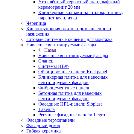
Утолщённый террасный, ландшафтный
керамогранит 20 мм
Клинкерные колпаки на столбы, отливы,
парапетная плитка
Черепица
Кислотоупорная плитка промышленного
назначения
Готовые системные решения для монтажа
Навесные вентилируемые фасады
Назад
Навесные вентилируемые фасады
Сланец
Системы НВФ
Облицовочные панели Rockpanel
Клинкерная плитка для навесных
вентилируемых фасадов
Фиброцементные панели
Бетонная плитка для навесных
вентилируемых фасадов
Фасадные HPL-панели Sloplast
Тавелла
Реечные фасадные панели Legro
Фасадные термопанели
Фасадный декор
Гибкая керамика