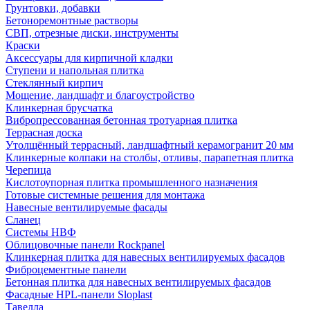
Грунтовки, добавки
Бетоноремонтные растворы
СВП, отрезные диски, инструменты
Краски
Аксессуары для кирпичной кладки
Ступени и напольная плитка
Cтеклянный кирпич
Мощение, ландшафт и благоустройство
Клинкерная брусчатка
Вибропрессованная бетонная тротуарная плитка
Террасная доска
Утолщённый террасный, ландшафтный керамогранит 20 мм
Клинкерные колпаки на столбы, отливы, парапетная плитка
Черепица
Кислотоупорная плитка промышленного назначения
Готовые системные решения для монтажа
Навесные вентилируемые фасады
Сланец
Системы НВФ
Облицовочные панели Rockpanel
Клинкерная плитка для навесных вентилируемых фасадов
Фиброцементные панели
Бетонная плитка для навесных вентилируемых фасадов
Фасадные HPL-панели Sloplast
Тавелла