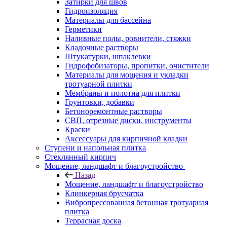
Затирки для швов
Гидроизоляция
Материалы для бассейна
Герметики
Наливные полы, ровнители, стяжки
Кладочные растворы
Штукатурки, шпаклевки
Гидрофобизаторы, пропитки, очистители
Материалы для мощения и укладки
тротуарной плитки
Мембраны и полотна для плитки
Грунтовки, добавки
Бетоноремонтные растворы
СВП, отрезные диски, инструменты
Краски
Аксессуары для кирпичной кладки
Ступени и напольная плитка
Cтеклянный кирпич
Мощение, ландшафт и благоустройство
Назад
Мощение, ландшафт и благоустройство
Клинкерная брусчатка
Вибропрессованная бетонная тротуарная
плитка
Террасная доска