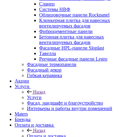
Сланец
Системы НВФ
Облицовочные панели Rockpanel
Клинкерная плитка для навесных
вентилируемых фасадов
Фиброцементные панели
Бетонная плитка для навесных
вентилируемых фасадов
Фасадные HPL-панели Sloplast
Тавелла
Реечные фасадные панели Legro
Фасадные термопанели
Фасадный декор
Гибкая керамика
Акции
Услуги
Назад
Услуги
Фасад, ландшафт и благоустройство
Интерьеры и работы внутри помещений
Maters
Бренды
Оплата и доставка
Назад
Оплата и доставка