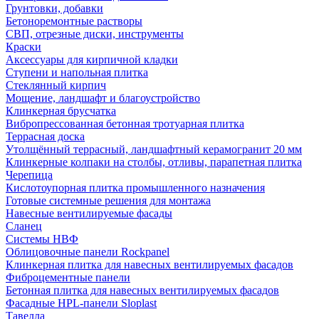
Грунтовки, добавки
Бетоноремонтные растворы
СВП, отрезные диски, инструменты
Краски
Аксессуары для кирпичной кладки
Ступени и напольная плитка
Cтеклянный кирпич
Мощение, ландшафт и благоустройство
Клинкерная брусчатка
Вибропрессованная бетонная тротуарная плитка
Террасная доска
Утолщённый террасный, ландшафтный керамогранит 20 мм
Клинкерные колпаки на столбы, отливы, парапетная плитка
Черепица
Кислотоупорная плитка промышленного назначения
Готовые системные решения для монтажа
Навесные вентилируемые фасады
Сланец
Системы НВФ
Облицовочные панели Rockpanel
Клинкерная плитка для навесных вентилируемых фасадов
Фиброцементные панели
Бетонная плитка для навесных вентилируемых фасадов
Фасадные HPL-панели Sloplast
Тавелла