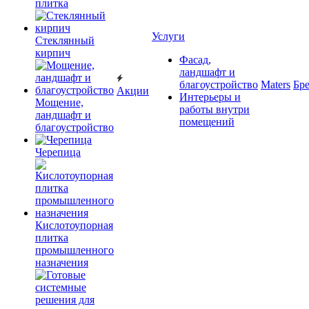
плитка
Услуги
Cтеклянный
кирпич
Фасад,
ландшафт и
благоустройство
Maters
Бр
Акции
Интерьеры и
Мощение,
работы внутри
ландшафт и
помещений
благоустройство
Черепица
Кислотоупорная
плитка
промышленного
назначения