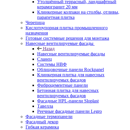
Утолщённый террасный, ландшафтный
керамогранит 20 мм
Клинкерные колпаки на столбы, отливы,
парапетная плитка
Черепица
Кислотоупорная плитка промышленного
назначения
Готовые системные решения для монтажа
Навесные вентилируемые фасады
Назад
Навесные вентилируемые фасады
Сланец
Системы НВФ
Облицовочные панели Rockpanel
Клинкерная плитка для навесных
вентилируемых фасадов
Фиброцементные панели
Бетонная плитка для навесных
вентилируемых фасадов
Фасадные HPL-панели Sloplast
Тавелла
Реечные фасадные панели Legro
Фасадные термопанели
Фасадный декор
Гибкая керамика