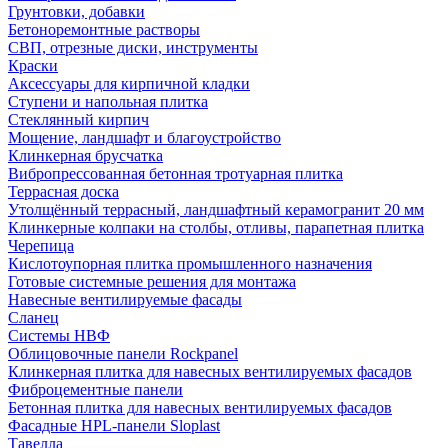
Грунтовки, добавки
Бетоноремонтные растворы
СВП, отрезные диски, инструменты
Краски
Аксессуары для кирпичной кладки
Ступени и напольная плитка
Cтеклянный кирпич
Мощение, ландшафт и благоустройство
Клинкерная брусчатка
Вибропрессованная бетонная тротуарная плитка
Террасная доска
Утолщённый террасный, ландшафтный керамогранит 20 мм
Клинкерные колпаки на столбы, отливы, парапетная плитка
Черепица
Кислотоупорная плитка промышленного назначения
Готовые системные решения для монтажа
Навесные вентилируемые фасады
Сланец
Системы НВФ
Облицовочные панели Rockpanel
Клинкерная плитка для навесных вентилируемых фасадов
Фиброцементные панели
Бетонная плитка для навесных вентилируемых фасадов
Фасадные HPL-панели Sloplast
Тавелла