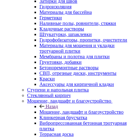
Затирки для швов
Гидроизоляция
Материалы для бассейна
Герметики
Наливные полы, ровнители, стяжки
Кладочные растворы
Штукатурки, шпаклевки
Гидрофобизаторы, пропитки, очистители
Материалы для мощения и укладки
тротуарной плитки
Мембраны и полотна для плитки
Грунтовки, добавки
Бетоноремонтные растворы
СВП, отрезные диски, инструменты
Краски
Аксессуары для кирпичной кладки
Ступени и напольная плитка
Cтеклянный кирпич
Мощение, ландшафт и благоустройство
Назад
Мощение, ландшафт и благоустройство
Клинкерная брусчатка
Вибропрессованная бетонная тротуарная
плитка
Террасная доска