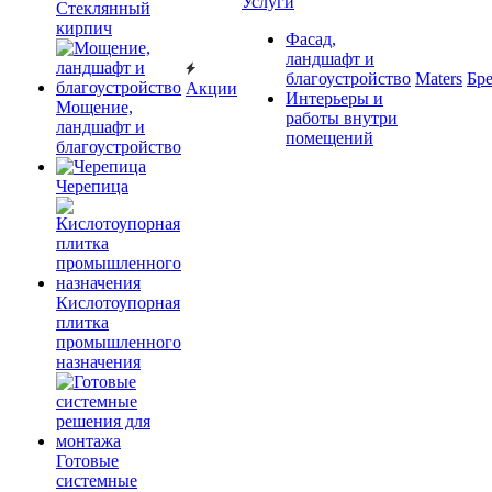
Услуги
Cтеклянный
кирпич
Фасад,
ландшафт и
благоустройство
Maters
Бр
Акции
Интерьеры и
Мощение,
работы внутри
ландшафт и
помещений
благоустройство
Черепица
Кислотоупорная
плитка
промышленного
назначения
Готовые
системные