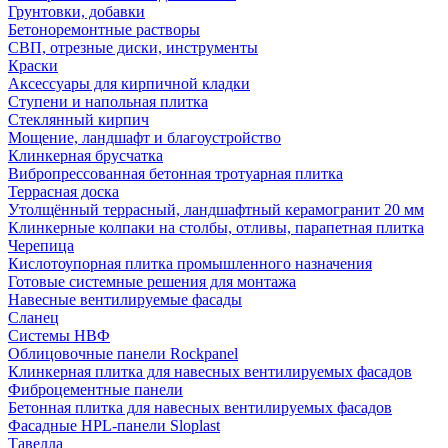
Грунтовки, добавки
Бетоноремонтные растворы
СВП, отрезные диски, инструменты
Краски
Аксессуары для кирпичной кладки
Ступени и напольная плитка
Cтеклянный кирпич
Мощение, ландшафт и благоустройство
Клинкерная брусчатка
Вибропрессованная бетонная тротуарная плитка
Террасная доска
Утолщённый террасный, ландшафтный керамогранит 20 мм
Клинкерные колпаки на столбы, отливы, парапетная плитка
Черепица
Кислотоупорная плитка промышленного назначения
Готовые системные решения для монтажа
Навесные вентилируемые фасады
Сланец
Системы НВФ
Облицовочные панели Rockpanel
Клинкерная плитка для навесных вентилируемых фасадов
Фиброцементные панели
Бетонная плитка для навесных вентилируемых фасадов
Фасадные HPL-панели Sloplast
Тавелла