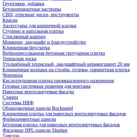
Грунтовки, добавки
Бетоноремонтные растворы
СВП, отрезные диски, инструменты
Краски
Аксессуары для кирпичной кладки
Ступени и напольная плитка
Cтеклянный кирпич
Мощение, ландшафт и благоустройство
Клинкерная брусчатка
Вибропрессованная бетонная тротуарная плитка
Террасная доска
Утолщённый террасный, ландшафтный керамогранит 20 мм
Клинкерные колпаки на столбы, отливы, парапетная плитка
Черепица
Кислотоупорная плитка промышленного назначения
Готовые системные решения для монтажа
Навесные вентилируемые фасады
Сланец
Системы НВФ
Облицовочные панели Rockpanel
Клинкерная плитка для навесных вентилируемых фасадов
Фиброцементные панели
Бетонная плитка для навесных вентилируемых фасадов
Фасадные HPL-панели Sloplast
Тавелла