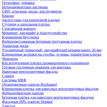
Грунтовки, добавки
Бетоноремонтные растворы
СВП, отрезные диски, инструменты
Краски
Аксессуары для кирпичной кладки
Ступени и напольная плитка
Cтеклянный кирпич
Мощение, ландшафт и благоустройство
Клинкерная брусчатка
Вибропрессованная бетонная тротуарная плитка
Террасная доска
Утолщённый террасный, ландшафтный керамогранит 20 мм
Клинкерные колпаки на столбы, отливы, парапетная плитка
Черепица
Кислотоупорная плитка промышленного назначения
Готовые системные решения для монтажа
Навесные вентилируемые фасады
Сланец
Системы НВФ
Облицовочные панели Rockpanel
Клинкерная плитка для навесных вентилируемых фасадов
Фиброцементные панели
Бетонная плитка для навесных вентилируемых фасадов
Фасадные HPL-панели Sloplast
Тавелла