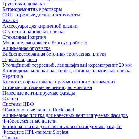
Грунтовки, добавки
Бетоноремонтные растворы
СВП, отрезные диски, инструменты
Краски
Аксессуары для кирпичной кладки
Ступени и напольная плитка
Cтеклянный кирпич
Мощение, ландшафт и благоустройство
Клинкерная брусчатка
Вибропрессованная бетонная тротуарная плитка
Террасная доска
Утолщённый террасный, ландшафтный керамогранит 20 мм
Клинкерные колпаки на столбы, отливы, парапетная плитка
Черепица
Кислотоупорная плитка промышленного назначения
Готовые системные решения для монтажа
Навесные вентилируемые фасады
Сланец
Системы НВФ
Облицовочные панели Rockpanel
Клинкерная плитка для навесных вентилируемых фасадов
Фиброцементные панели
Бетонная плитка для навесных вентилируемых фасадов
Фасадные HPL-панели Sloplast
Тавелла