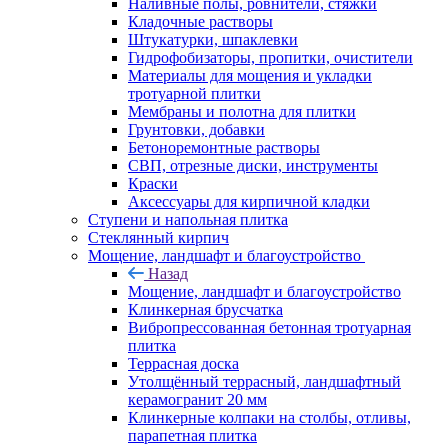
Наливные полы, ровнители, стяжки
Кладочные растворы
Штукатурки, шпаклевки
Гидрофобизаторы, пропитки, очистители
Материалы для мощения и укладки
тротуарной плитки
Мембраны и полотна для плитки
Грунтовки, добавки
Бетоноремонтные растворы
СВП, отрезные диски, инструменты
Краски
Аксессуары для кирпичной кладки
Ступени и напольная плитка
Cтеклянный кирпич
Мощение, ландшафт и благоустройство
Назад
Мощение, ландшафт и благоустройство
Клинкерная брусчатка
Вибропрессованная бетонная тротуарная
плитка
Террасная доска
Утолщённый террасный, ландшафтный
керамогранит 20 мм
Клинкерные колпаки на столбы, отливы,
парапетная плитка