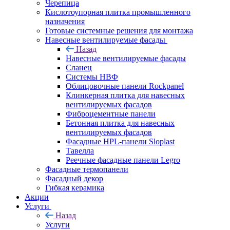
Черепица
Кислотоупорная плитка промышленного
назначения
Готовые системные решения для монтажа
Навесные вентилируемые фасады
Назад
Навесные вентилируемые фасады
Сланец
Системы НВФ
Облицовочные панели Rockpanel
Клинкерная плитка для навесных
вентилируемых фасадов
Фиброцементные панели
Бетонная плитка для навесных
вентилируемых фасадов
Фасадные HPL-панели Sloplast
Тавелла
Реечные фасадные панели Legro
Фасадные термопанели
Фасадный декор
Гибкая керамика
Акции
Услуги
Назад
Услуги