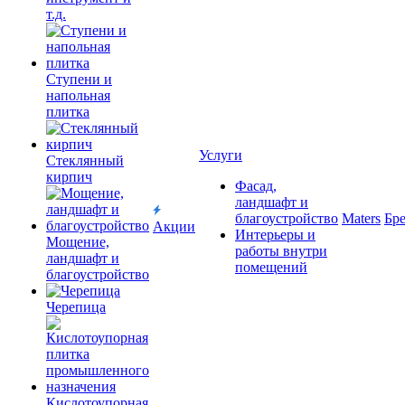
т.д.
Ступени и
напольная
плитка
Услуги
Cтеклянный
кирпич
Фасад,
ландшафт и
благоустройство
Maters
Бр
Акции
Интерьеры и
Мощение,
работы внутри
ландшафт и
помещений
благоустройство
Черепица
Кислотоупорная