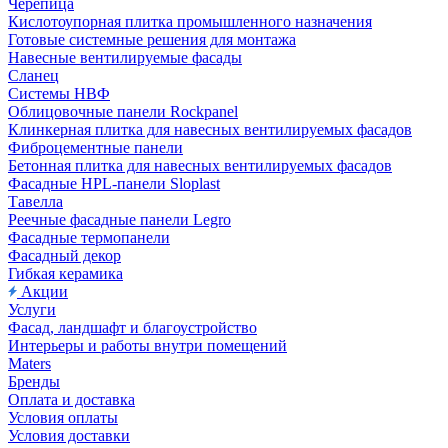
Черепица
Кислотоупорная плитка промышленного назначения
Готовые системные решения для монтажа
Навесные вентилируемые фасады
Сланец
Системы НВФ
Облицовочные панели Rockpanel
Клинкерная плитка для навесных вентилируемых фасадов
Фиброцементные панели
Бетонная плитка для навесных вентилируемых фасадов
Фасадные HPL-панели Sloplast
Тавелла
Реечные фасадные панели Legro
Фасадные термопанели
Фасадный декор
Гибкая керамика
Акции
Услуги
Фасад, ландшафт и благоустройство
Интерьеры и работы внутри помещений
Maters
Бренды
Оплата и доставка
Условия оплаты
Условия доставки