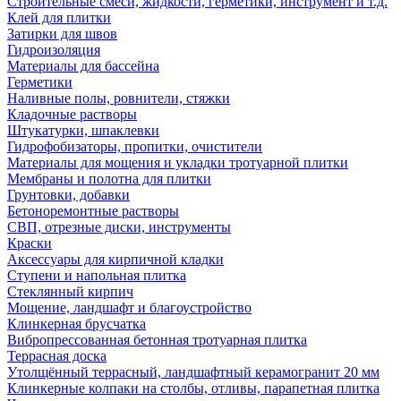
Строительные смеси, жидкости, герметики, инструмент и т.д.
Клей для плитки
Затирки для швов
Гидроизоляция
Материалы для бассейна
Герметики
Наливные полы, ровнители, стяжки
Кладочные растворы
Штукатурки, шпаклевки
Гидрофобизаторы, пропитки, очистители
Материалы для мощения и укладки тротуарной плитки
Мембраны и полотна для плитки
Грунтовки, добавки
Бетоноремонтные растворы
СВП, отрезные диски, инструменты
Краски
Аксессуары для кирпичной кладки
Ступени и напольная плитка
Cтеклянный кирпич
Мощение, ландшафт и благоустройство
Клинкерная брусчатка
Вибропрессованная бетонная тротуарная плитка
Террасная доска
Утолщённый террасный, ландшафтный керамогранит 20 мм
Клинкерные колпаки на столбы, отливы, парапетная плитка