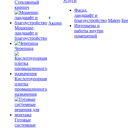
Услуги
Cтеклянный
кирпич
Фасад,
ландшафт и
благоустройство
Maters
Бр
Акции
Интерьеры и
Мощение,
работы внутри
ландшафт и
помещений
благоустройство
Черепица
Кислотоупорная
плитка
промышленного
назначения
Готовые
системные