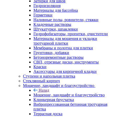
Затирки для швов
Гидроизоляция
Материалы для бассейна
Герметики
Наливные полы, ровнители, стяжки
Кладочные растворы
Штукатурки, шпаклевки
Гидрофобизаторы, пропитки, очистители
Материалы для мощения и укладки
тротуарной плитки
Мембраны и полотна для плитки
Грунтовки, добавки
Бетоноремонтные растворы
СВП, отрезные диски, инструменты
Краски
Аксессуары для кирпичной кладки
Ступени и напольная плитка
Cтеклянный кирпич
Мощение, ландшафт и благоустройство
Назад
Мощение, ландшафт и благоустройство
Клинкерная брусчатка
Вибропрессованная бетонная тротуарная
плитка
Террасная доска