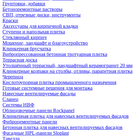
Грунтовки, добавки
Бетоноремонтные растворы
СВП, отрезные диски, инструменты
Краски
Аксессуары для кирпичной кладки
Ступени и напольная плитка
Cтеклянный кирпич
Мощение, ландшафт и благоустройство
Клинкерная брусчатка
Вибропрессованная бетонная тротуарная плитка
Террасная доска
Утолщённый террасный, ландшафтный керамогранит 20 мм
Клинкерные колпаки на столбы, отливы, парапетная плитка
Черепица
Кислотоупорная плитка промышленного назначения
Готовые системные решения для монтажа
Навесные вентилируемые фасады
Сланец
Системы НВФ
Облицовочные панели Rockpanel
Клинкерная плитка для навесных вентилируемых фасадов
Фиброцементные панели
Бетонная плитка для навесных вентилируемых фасадов
Фасадные HPL-панели Sloplast
Тавелла