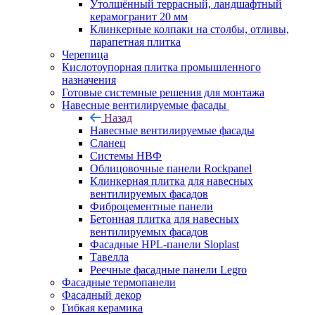
Утолщённый террасный, ландшафтный
керамогранит 20 мм
Клинкерные колпаки на столбы, отливы,
парапетная плитка
Черепица
Кислотоупорная плитка промышленного
назначения
Готовые системные решения для монтажа
Навесные вентилируемые фасады
Назад
Навесные вентилируемые фасады
Сланец
Системы НВФ
Облицовочные панели Rockpanel
Клинкерная плитка для навесных
вентилируемых фасадов
Фиброцементные панели
Бетонная плитка для навесных
вентилируемых фасадов
Фасадные HPL-панели Sloplast
Тавелла
Реечные фасадные панели Legro
Фасадные термопанели
Фасадный декор
Гибкая керамика