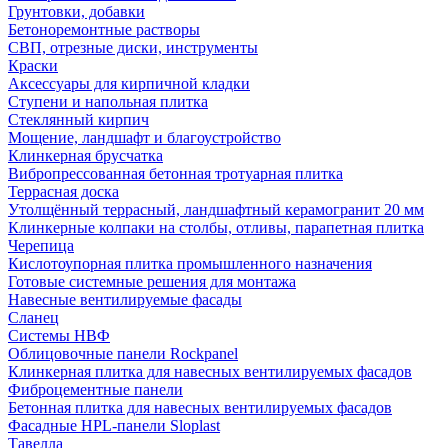
Грунтовки, добавки
Бетоноремонтные растворы
СВП, отрезные диски, инструменты
Краски
Аксессуары для кирпичной кладки
Ступени и напольная плитка
Cтеклянный кирпич
Мощение, ландшафт и благоустройство
Клинкерная брусчатка
Вибропрессованная бетонная тротуарная плитка
Террасная доска
Утолщённый террасный, ландшафтный керамогранит 20 мм
Клинкерные колпаки на столбы, отливы, парапетная плитка
Черепица
Кислотоупорная плитка промышленного назначения
Готовые системные решения для монтажа
Навесные вентилируемые фасады
Сланец
Системы НВФ
Облицовочные панели Rockpanel
Клинкерная плитка для навесных вентилируемых фасадов
Фиброцементные панели
Бетонная плитка для навесных вентилируемых фасадов
Фасадные HPL-панели Sloplast
Тавелла