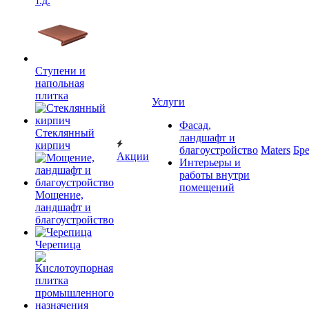
т.д.
Ступени и
напольная
плитка
Услуги
Фасад,
Cтеклянный
ландшафт и
кирпич
благоустройство
Maters
Бр
Акции
Интерьеры и
работы внутри
помещений
Мощение,
ландшафт и
благоустройство
Черепица