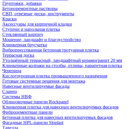
Грунтовки, добавки
Бетоноремонтные растворы
СВП, отрезные диски, инструменты
Краски
Аксессуары для кирпичной кладки
Ступени и напольная плитка
Cтеклянный кирпич
Мощение, ландшафт и благоустройство
Клинкерная брусчатка
Вибропрессованная бетонная тротуарная плитка
Террасная доска
Утолщённый террасный, ландшафтный керамогранит 20 мм
Клинкерные колпаки на столбы, отливы, парапетная плитка
Черепица
Кислотоупорная плитка промышленного назначения
Готовые системные решения для монтажа
Навесные вентилируемые фасады
Сланец
Системы НВФ
Облицовочные панели Rockpanel
Клинкерная плитка для навесных вентилируемых фасадов
Фиброцементные панели
Бетонная плитка для навесных вентилируемых фасадов
Фасадные HPL-панели Sloplast
Тавелла