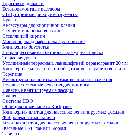
Грунтовки, добавки
Бетоноремонтные растворы
СВП, отрезные диски, инструменты
Краски
Аксессуары для кирпичной кладки
Ступени и напольная плитка
Cтеклянный кирпич
Мощение, ландшафт и благоустройство
Клинкерная брусчатка
Вибропрессованная бетонная тротуарная плитка
Террасная доска
Утолщённый террасный, ландшафтный керамогранит 20 мм
Клинкерные колпаки на столбы, отливы, парапетная плитка
Черепица
Кислотоупорная плитка промышленного назначения
Готовые системные решения для монтажа
Навесные вентилируемые фасады
Сланец
Системы НВФ
Облицовочные панели Rockpanel
Клинкерная плитка для навесных вентилируемых фасадов
Фиброцементные панели
Бетонная плитка для навесных вентилируемых фасадов
Фасадные HPL-панели Sloplast
Тавелла