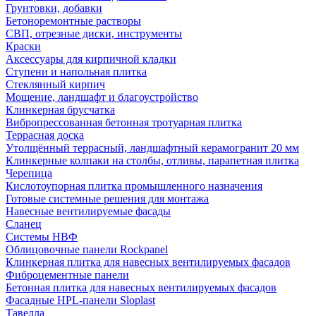
Грунтовки, добавки
Бетоноремонтные растворы
СВП, отрезные диски, инструменты
Краски
Аксессуары для кирпичной кладки
Ступени и напольная плитка
Cтеклянный кирпич
Мощение, ландшафт и благоустройство
Клинкерная брусчатка
Вибропрессованная бетонная тротуарная плитка
Террасная доска
Утолщённый террасный, ландшафтный керамогранит 20 мм
Клинкерные колпаки на столбы, отливы, парапетная плитка
Черепица
Кислотоупорная плитка промышленного назначения
Готовые системные решения для монтажа
Навесные вентилируемые фасады
Сланец
Системы НВФ
Облицовочные панели Rockpanel
Клинкерная плитка для навесных вентилируемых фасадов
Фиброцементные панели
Бетонная плитка для навесных вентилируемых фасадов
Фасадные HPL-панели Sloplast
Тавелла